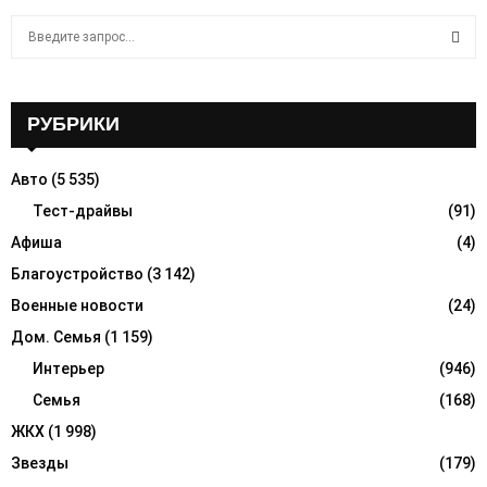
S
e
a
S
r
c
РУБРИКИ
E
h
f
A
Авто
(5 535)
o
r
Тест-драйвы
(91)
R
:
Афиша
(4)
C
Благоустройство
(3 142)
H
Военные новости
(24)
Дом. Семья
(1 159)
Интерьер
(946)
Семья
(168)
ЖКХ
(1 998)
Звезды
(179)