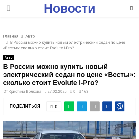
Новости
P
Ставрополья
R
Главная
Авто
I
В России можно купить новый электрический седан по цене
«Весты»: сколько стоит Evolute i-Pro?
M
Авто
В России можно купить новый
электрический седан по цене «Весты»:
A
сколько стоит Evolute i-Pro?
R
От
Кристина Волкова
27.02.2025
0
163
ПОДЕЛИТЬСЯ
0
Y
M