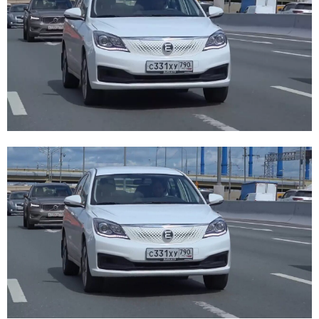
E
N
U