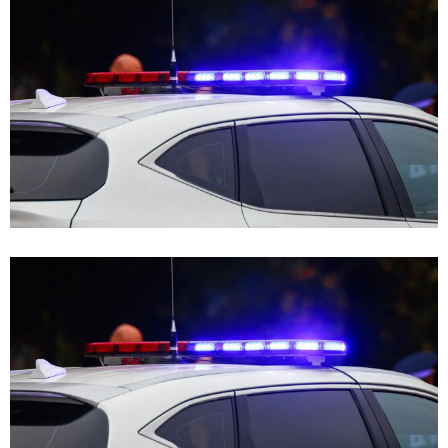
E
N
U