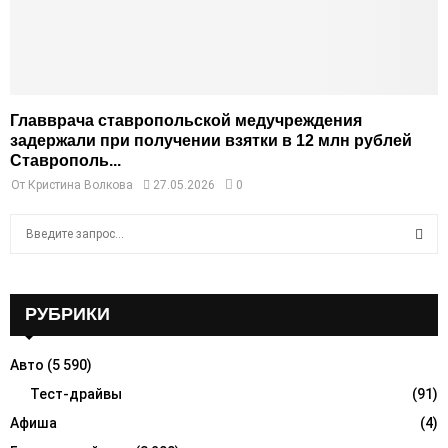
Главврача ставропольской медучреждения
задержали при получении взятки в 12 млн рублей
Ставрополь...
От
Кристина Волкова
27.05.2026
0
S
e
a
S
r
c
РУБРИКИ
E
h
f
A
Авто
(5 590)
o
r
Тест-драйвы
(91)
R
:
Афиша
(4)
C