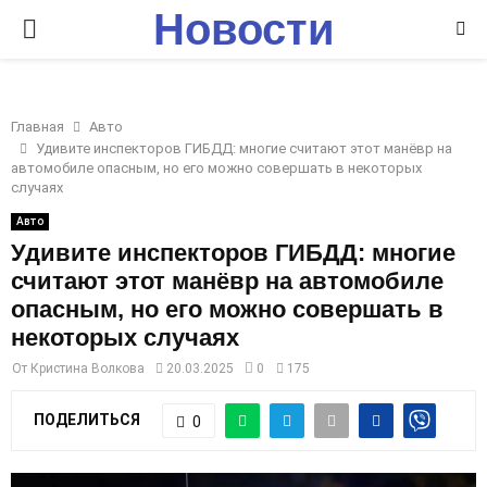
Новости
P
Ставрополья
R
Главная
Авто
I
Удивите инспекторов ГИБДД: многие считают этот манёвр на
автомобиле опасным, но его можно совершать в некоторых
случаях
M
Авто
Удивите инспекторов ГИБДД: многие
A
считают этот манёвр на автомобиле
опасным, но его можно совершать в
R
некоторых случаях
От
Кристина Волкова
20.03.2025
0
175
Y
ПОДЕЛИТЬСЯ
0
M