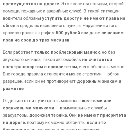
преимущество на дороге
. Это касается полиции, скорой
помощи, пожарных и аварийных служб. В такой ситуации
водители обязаны
уступить дорогу
и
не имеют права на
обгон
в пределах населенного пункта. Нарушение этого
правила грозит штрафом
500 рублей
или даже
лишением
прав на срок до трех месяцев
.
Если работает
только проблесковый маячок
, но без
звукового сигнала, такой автомобиль
не считается
спецтранспортом с приоритетом
, и его обгонять можно.
Вне города правила становятся менее строгими — обгон
разрешен, если он не противоречит
дорожным знакам и
разметке
.
Отдельно стоит учитывать машины с
желтыми или
оранжевыми маячками
— коммунальные службы,
эвакуаторы, дорожная техника. Они
не имеют приоритета
на дороге
, поэтому их можно обгонять,
если это
безопасно
и не запрещено другими правилами.