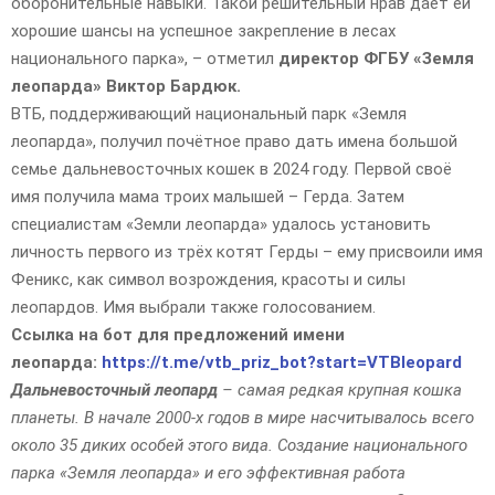
оборонительные навыки. Такой решительный нрав даёт ей
хорошие шансы на успешное закрепление в лесах
национального парка», – отметил
директор ФГБУ «Земля
леопарда» Виктор Бардюк.
ВТБ, поддерживающий национальный парк «Земля
леопарда», получил почётное право дать имена большой
семье дальневосточных кошек в 2024 году. Первой своё
имя получила мама троих малышей – Герда. Затем
специалистам «Земли леопарда» удалось установить
личность первого из трёх котят Герды – ему присвоили имя
Феникс, как символ возрождения, красоты и силы
леопардов. Имя выбрали также голосованием.
Ссылка на бот для предложений имени
леопарда:
https://t.me/vtb_priz_bot?start=VTBleopard
Дальневосточный леопард
– самая редкая крупная кошка
планеты. В начале 2000-х годов в мире насчитывалось всего
около 35 диких особей этого вида. Создание национального
парка «Земля леопарда» и его эффективная работа