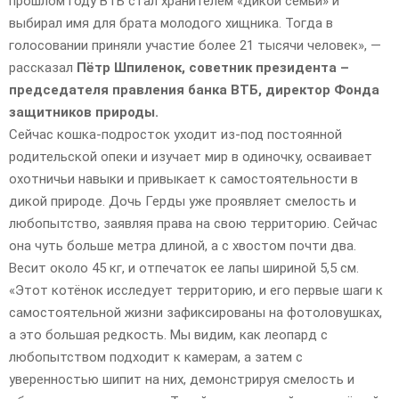
прошлом году ВТБ стал хранителем «дикой семьи» и
выбирал имя для брата молодого хищника. Тогда в
голосовании приняли участие более 21 тысячи человек», —
рассказал
Пётр Шпиленок, советник президента –
председателя правления банка ВТБ, директор Фонда
защитников природы.
Сейчас кошка-подросток уходит из-под постоянной
родительской опеки и изучает мир в одиночку, осваивает
охотничьи навыки и привыкает к самостоятельности в
дикой природе. Дочь Герды уже проявляет смелость и
любопытство, заявляя права на свою территорию. Сейчас
она чуть больше метра длиной, а с хвостом почти два.
Весит около 45 кг, и отпечаток ее лапы шириной 5,5 см.
«Этот котёнок исследует территорию, и его первые шаги к
самостоятельной жизни зафиксированы на фотоловушках,
а это большая редкость. Мы видим, как леопард с
любопытством подходит к камерам, а затем с
уверенностью шипит на них, демонстрируя смелость и