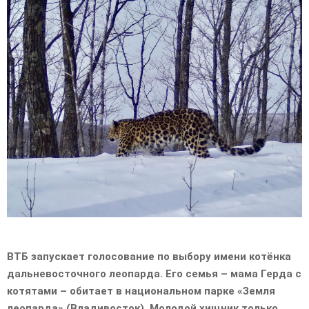
E
N
U
ВТБ запускает голосование по выбору имени котёнка
дальневосточного леопарда. Его семья – мама Герда с
котятами – обитает в национальном парке «Земля
леопарда» (Владивосток). Молодой хищник только