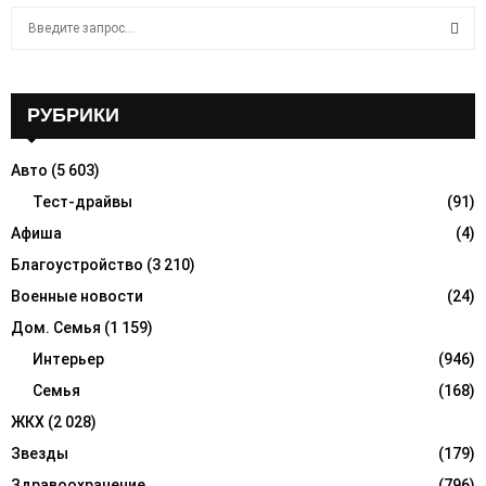
S
e
a
S
r
c
РУБРИКИ
E
h
f
A
Авто
(5 603)
o
r
Тест-драйвы
(91)
R
:
Афиша
(4)
C
Благоустройство
(3 210)
H
Военные новости
(24)
Дом. Семья
(1 159)
Интерьер
(946)
Семья
(168)
ЖКХ
(2 028)
Звезды
(179)
Здравоохранение
(796)