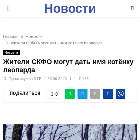
Новости
P
Ставрополья
R
Главная
Новости
I
Жители СКФО могут дать имя котёнку леопарда
Новости
M
Жители СКФО могут дать имя котёнку
леопарда
A
От
Пресс-служба ВТБ
30.06.2025
0
133
R
ПОДЕЛИТЬСЯ
0
Y
M