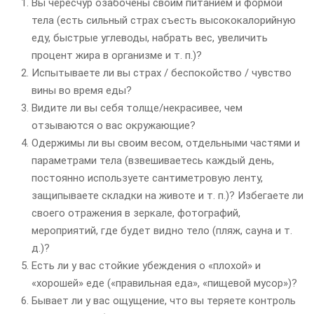
Вы чересчур озабочены своим питанием и формой
тела (есть сильный страх съесть высококалорийную
еду, быстрые углеводы, набрать вес, увеличить
процент жира в организме и т. п.)?
Испытываете ли вы страх / беспокойство / чувство
вины во время еды?
Видите ли вы себя толще/некрасивее, чем
отзываются о вас окружающие?
Одержимы ли вы своим весом, отдельными частями и
параметрами тела (взвешиваетесь каждый день,
постоянно используете сантиметровую ленту,
защипываете складки на животе и т. п.)? Избегаете ли
своего отражения в зеркале, фотографий,
мероприятий, где будет видно тело (пляж, сауна и т.
д.)?
Есть ли у вас стойкие убеждения о «плохой» и
«хорошей» еде («правильная еда», «пищевой мусор»)?
Бывает ли у вас ощущение, что вы теряете контроль