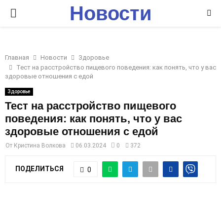
Новости
P
Ставрополья
R
Главная
Новости
Здоровье
I
Тест на расстройство пищевого поведения: как понять, что у вас
здоровые отношения с едой
M
Здоровье
Тест на расстройство пищевого
поведения: как понять, что у вас
A
здоровые отношения с едой
R
От
Кристина Волкова
06.03.2024
0
372
ПОДЕЛИТЬСЯ
0
Y
M