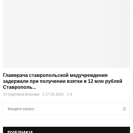
Главврача ставропольской медучреждения
задержали при получении взятки в 12 млн рублей
Ставрополь...
От
Кристина Волкова
27.05.2026
0
S
e
a
S
r
c
РУБРИКИ
E