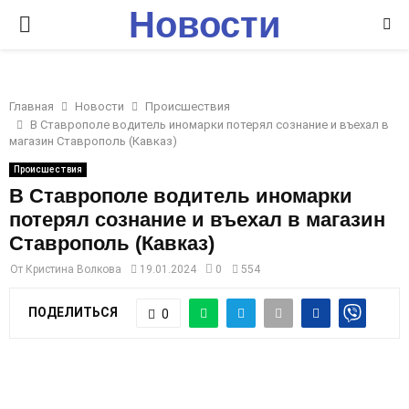
Новости
P
Ставрополья
R
Главная
Новости
Происшествия
I
В Ставрополе водитель иномарки потерял сознание и въехал в
магазин Ставрополь (Кавказ)
M
Происшествия
В Ставрополе водитель иномарки
потерял сознание и въехал в магазин
A
Ставрополь (Кавказ)
R
От
Кристина Волкова
19.01.2024
0
554
ПОДЕЛИТЬСЯ
0
Y
M