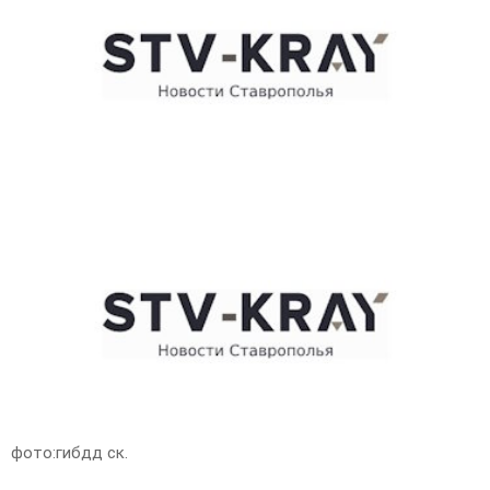
E
N
U
фото:гибдд ск.