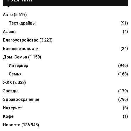
h
f
A
Авто
(5 617)
o
r
Тест-драйвы
(91)
R
:
Афиша
(4)
C
Благоустройство
(3 223)
H
Военные новости
(24)
Дом. Семья
(1 159)
Интерьер
(946)
Семья
(168)
ЖКХ
(2 033)
Звезды
(179)
Здравоохранение
(796)
Интернет
(8)
Кофе
(1)
Новости
(136 945)