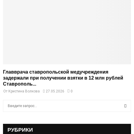
Главврача ставропольской медучреждения
задержали при получении взятки в 12 млн рублей
Ставрополь...
От
Кристина Волкова
27.05.2026
0
S
e
a
S
r
c
РУБРИКИ
E