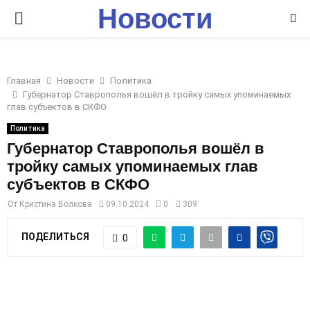
Новости
P
Ставрополья
R
Главная
Новости
Политика
I
Губернатор Ставрополья вошёл в тройку самых упоминаемых
глав субъектов в СКФО
M
Политика
Губернатор Ставрополья вошёл в
тройку самых упоминаемых глав
A
субъектов в СКФО
R
От
Кристина Волкова
09.10.2024
0
309
ПОДЕЛИТЬСЯ
0
Y
M