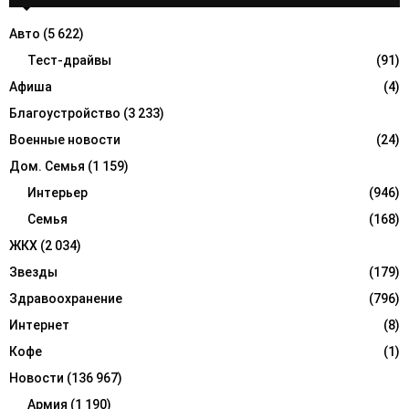
h
f
A
Авто
(5 622)
o
r
Тест-драйвы
(91)
R
:
Афиша
(4)
C
Благоустройство
(3 233)
H
Военные новости
(24)
Дом. Семья
(1 159)
Интерьер
(946)
Семья
(168)
ЖКХ
(2 034)
Звезды
(179)
Здравоохранение
(796)
Интернет
(8)
Кофе
(1)
Новости
(136 967)
Армия
(1 190)