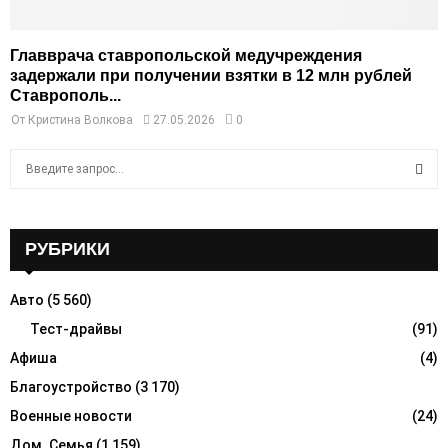
Главврача ставропольской медучреждения
задержали при получении взятки в 12 млн рублей
Ставрополь...
От
Кристина Волкова
27.05.2026
0
S
e
a
S
r
c
РУБРИКИ
E
h
f
A
Авто
(5 560)
o
r
Тест-драйвы
(91)
R
:
Афиша
(4)
C
Благоустройство
(3 170)
H
Военные новости
(24)
Дом. Семья
(1 159)