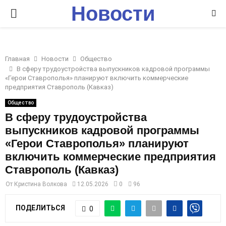
Новости
P
Ставрополья
R
Главная
Новости
Общество
I
В сферу трудоустройства выпускников кадровой программы
«Герои Ставрополья» планируют включить коммерческие
предприятия Ставрополь (Кавказ)
M
Общество
В сферу трудоустройства
A
выпускников кадровой программы
«Герои Ставрополья» планируют
R
включить коммерческие предприятия
Ставрополь (Кавказ)
Y
От
Кристина Волкова
12.05.2026
0
96
M
ПОДЕЛИТЬСЯ
0