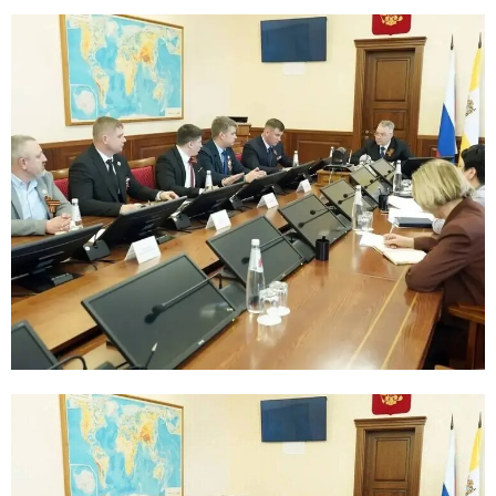
E
N
U