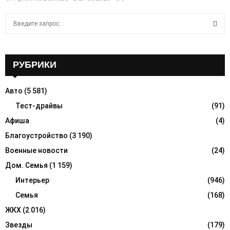
S
e
a
S
r
c
РУБРИКИ
E
h
f
A
Авто
(5 581)
o
r
Тест-драйвы
(91)
R
:
Афиша
(4)
C
Благоустройство
(3 190)
H
Военные новости
(24)
Дом. Семья
(1 159)
Интерьер
(946)
Семья
(168)
ЖКХ
(2 016)
Звезды
(179)