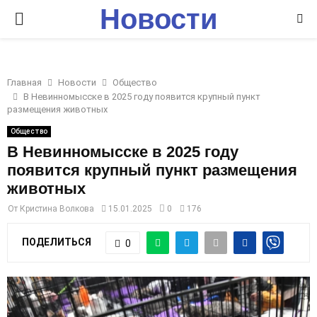
Новости
P
Ставрополья
R
Главная
Новости
Общество
I
В Невинномысске в 2025 году появится крупный пункт
размещения животных
M
Общество
В Невинномысске в 2025 году
появится крупный пункт размещения
A
животных
R
От
Кристина Волкова
15.01.2025
0
176
ПОДЕЛИТЬСЯ
0
Y
M