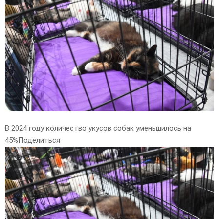
E
N
U
В 2024 году количество укусов собак уменьшилось на
45%Поделиться