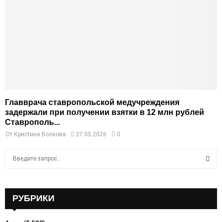
Главврача ставропольской медучреждения
задержали при получении взятки в 12 млн рублей
Ставрополь...
От
Кристина Волкова
27.05.2026
0
S
e
a
S
r
c
РУБРИКИ
E
h
f
A