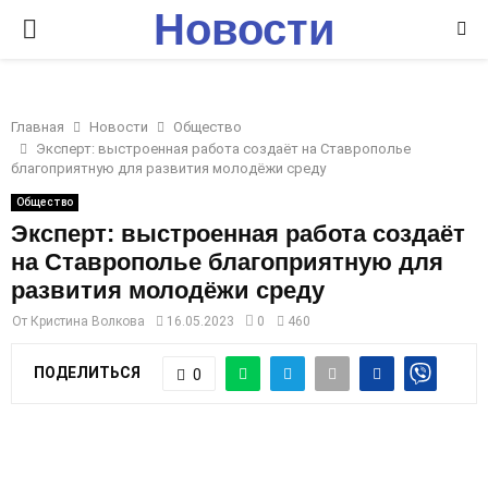
Новости
P
Ставрополья
R
Главная
Новости
Общество
I
Эксперт: выстроенная работа создаёт на Ставрополье
благоприятную для развития молодёжи среду
M
Общество
Эксперт: выстроенная работа создаёт
на Ставрополье благоприятную для
A
развития молодёжи среду
R
От
Кристина Волкова
16.05.2023
0
460
ПОДЕЛИТЬСЯ
0
Y
M