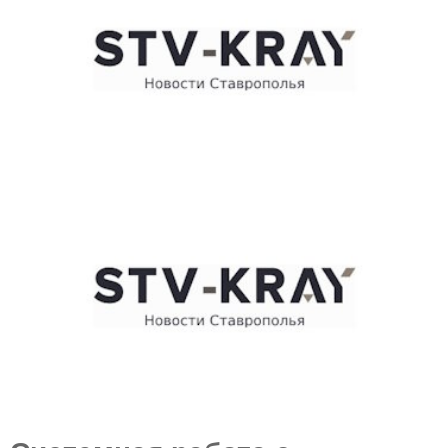
E
N
U