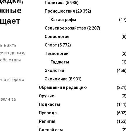
Политика
(5 936)
ожные
Происшествия
(29 352)
бщает
Катастрофы
(17)
Сельское хозяйство
(2 207)
Социология
(8)
Спорт
(5 772)
ные акты
учив деньги,
Технологии
(3)
оба стали
Гаджеты
(1)
Экология
(458)
Экономика
(8 931)
, а второго
Обращения в редакцию
(221)
Оружие
(3)
вали за
Подкасты
(111)
Природа
(602)
Религия
(163)
Сделай сам
(2)