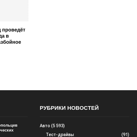
 проведёт
да в
азбойное
РУБРИКИ НОВОСТЕЙ
ропольцев
Авто
(5 593)
ических
Тест-драйвы
(91)