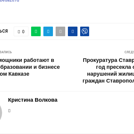
beda26.ru
ЬСЯ
0
ЗАПИСЬ
СЛЕД
мощники работают в
Прокуратура Став
образовании и бизнесе
год пресекла 
ом Кавказе
нарушений жили
граждан Ставропол
Кристина Волкова