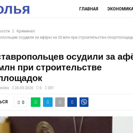
олья
ГЛАВНАЯ
ЭКОНОМИК
вости
Криминал
опольцев осудили за афёры на 20 млн при строительстве спортплощад
ставропольцев осудили за а
 млн при строительстве
площадок
лкова
26.05.2026
0
301
ЬСЯ
0