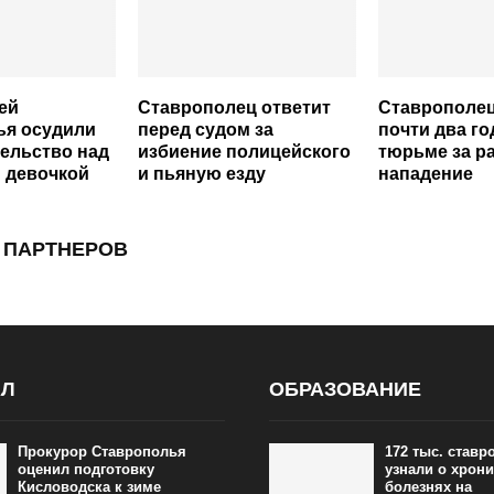
ей
Ставрополец ответит
Ставрополец
ья осудили
перед судом за
почти два го
тельство над
избиение полицейского
тюрьме за р
 девочкой
и пьяную езду
нападение
 ПАРТНЕРОВ
АЛ
ОБРАЗОВАНИЕ
Прокурор Ставрополья
172 тыс. став
оценил подготовку
узнали о хрон
Кисловодска к зиме
болезнях на