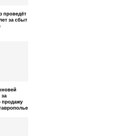
р проведёт
лет за сбыт
в
сыновей
 за
 продажу
Ставрополье