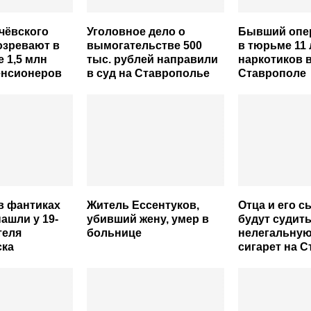
чёвского
Уголовное дело о
Бывший опе
озревают в
вымогательстве 500
в тюрьме 11 
е 1,5 млн
тыс. рублей направили
наркотиков 
енсионеров
в суд на Ставрополье
Ставрополе
в фантиках
Житель Ессентуков,
Отца и его 
ашли у 19-
убивший жену, умер в
будут судить
теля
больнице
нелегальную
ска
сигарет на 