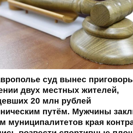
аврополье суд вынес приговоры
ении двух местных жителей,
девших 20 млн рублей
ническим путём. Мужчины зак
ом муниципалитетов края контр
лись возвести спортивные пло