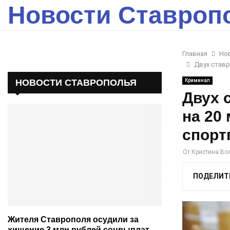
Новости Ставроп
Главная
Но
Двух ставр
НОВОСТИ СТАВРОПОЛЬЯ
Криминал
Двух 
на 20
спорт
От
Кристина Во
ПОДЕЛИТ
Жителя Ставрополя осудили за
хищение 3 млн рублей соцвыплат