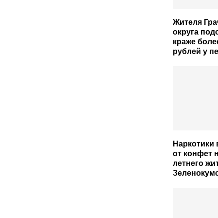
Жителя Гра
округа под
краже боле
рублей у п
Наркотики 
от конфет н
летнего жи
Зеленокум