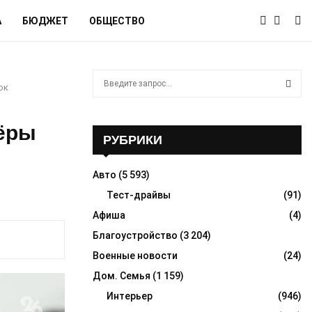
А
БЮДЖЕТ
ОБЩЕСТВО
S
ок
e
a
S
r
фёры
c
РУБРИКИ
E
h
f
A
Авто
(5 593)
o
r
Тест-драйвы
(91)
R
:
Афиша
(4)
C
Благоустройство
(3 204)
H
Военные новости
(24)
Дом. Семья
(1 159)
Интерьер
(946)