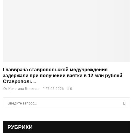
Главврача ставропольской медучреждения
задержали при получении взятки в 12 млн рублей
Ставрополь...
От
Кристина Волкова
27.05.2026
0
S
e
a
S
r
c
РУБРИКИ
E
h