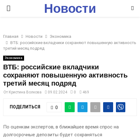
Новости
P
Ставрополья
R
Главная
Новости
Экономика
I
ВТБ: российские вкладчики сохраняют повышенную активность
третий месяц подряд
M
Экономика
ВТБ: российские вкладчики
сохраняют повышенную активность
A
третий месяц подряд
R
От
Кристина Волкова
09.02.2024
0
469
ПОДЕЛИТЬСЯ
0
Y
M
По оценкам экспертов, в ближайшее время спрос на
долгосрочные депозиты будет сохраняться