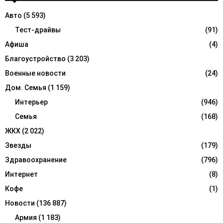
f
A
Авто
(5 593)
o
r
Тест-драйвы
(91)
R
:
Афиша
(4)
C
Благоустройство
(3 203)
H
Военные новости
(24)
Дом. Семья
(1 159)
Интерьер
(946)
Семья
(168)
ЖКХ
(2 022)
Звезды
(179)
Здравоохранение
(796)
Интернет
(8)
Кофе
(1)
Новости
(136 887)
Армия
(1 183)