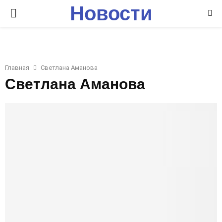
Новости
P
Ставрополья
R
I
Главная
Светлана Аманова
Светлана Аманова
M
A
R
Y
M