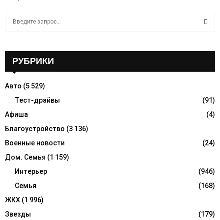
S
e
a
S
r
c
РУБРИКИ
E
h
f
A
Авто
(5 529)
o
r
Тест-драйвы
(91)
R
:
Афиша
(4)
C
Благоустройство
(3 136)
H
Военные новости
(24)
Дом. Семья
(1 159)
Интерьер
(946)
Семья
(168)
ЖКХ
(1 996)
Звезды
(179)