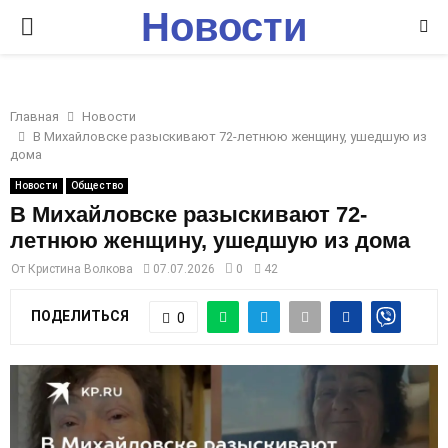
Новости
P
Ставрополья
R
Главная
Новости
I
В Михайловске разыскивают 72-летнюю женщину, ушедшую из
дома
M
Новости
Общество
В Михайловске разыскивают 72-
летнюю женщину, ушедшую из дома
A
От
Кристина Волкова
07.07.2026
0
42
R
ПОДЕЛИТЬСЯ
0
Y
M