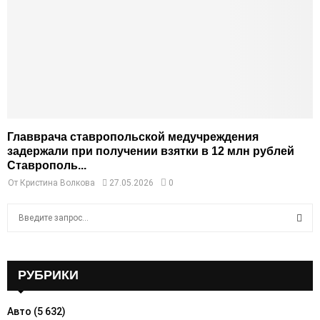
Главврача ставропольской медучреждения
задержали при получении взятки в 12 млн рублей
Ставрополь...
От
Кристина Волкова
27.05.2026
0
S
e
a
S
r
c
РУБРИКИ
E
h
f
A
Авто
(5 632)
o