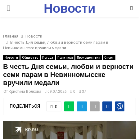
Новости
P
Ставрополья
R
Главная
Новости
I
В честь Дня семьи, любви и верности семи парам в
Невинномысске вручили медали
M
Новости
Общество
Погода
Политика
Происшествия
Спорт
В честь Дня семьи, любви и верности
семи парам в Невинномысске
A
вручили медали
R
От
Кристина Волкова
09.07.2026
0
37
ПОДЕЛИТЬСЯ
0
Y
M