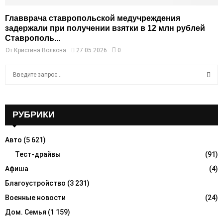
Главврача ставропольской медучреждения
задержали при получении взятки в 12 млн рублей
Ставрополь...
От
Кристина Волкова
27.05.2026
0
S
e
a
S
r
c
РУБРИКИ
E
h
f
A
Авто
(5 621)
o
r
Тест-драйвы
(91)
R
:
Афиша
(4)
C
Благоустройство
(3 231)
H
Военные новости
(24)
Дом. Семья
(1 159)