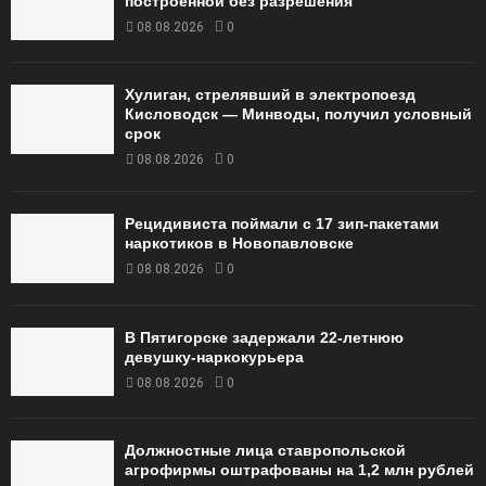
построенной без разрешения
08.08.2026
0
Хулиган, стрелявший в электропоезд
Кисловодск — Минводы, получил условный
срок
08.08.2026
0
Рецидивиста поймали с 17 зип-пакетами
наркотиков в Новопавловске
08.08.2026
0
В Пятигорске задержали 22-летнюю
девушку-наркокурьера
08.08.2026
0
Должностные лица ставропольской
агрофирмы оштрафованы на 1,2 млн рублей