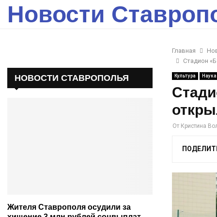
Новости Ставроп
Главная
Но
Стадион «Б
НОВОСТИ СТАВРОПОЛЬЯ
Культура
Наука
Стади
откры
От
Кристина Во
ПОДЕЛИТ
Жителя Ставрополя осудили за
хищение 3 млн рублей соцвыплат