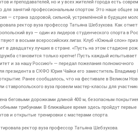
тов и преподавателей, но и у всех жителей города есть совре
о для занятий профессиональным спортом. Это наше общее за
сия — страна здоровой, сильной, устремлённой в будущее мол
ровала ректор вуза профессор Татьяна Шебзухова. Как отмети
ропольский вуз — один из лидеров студенческого спорта в Росс
твуют в восьми всероссийских лигах. Клуб «Южный слон» приз
ит в двадцатку лучших в стране. «Пусть на этом стадионе ро
 дружба становится только крепче! Пусть каждый испытывает
итет и за нашу Россию!» — передал пожелания полномочного
ля президента в СКФО Юрия Чайки его заместитель Владимир
открытие. Ранее сообщалось, что на фестивале в Великом Но
ли ставропольского вуза провели мастер-классы для участник
ена беговыми дорожками длиной 400 м, безопасным покрытие
добными трибунами. В ближайшее время здесь пройдут первы
нтов и открытые тренировки с мастерами спорта.
тировала ректор вуза профессор Татьяна Шебзухова.