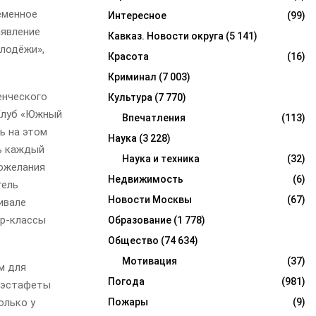
ременное
Интересное
(99)
аявление
Кавказ. Новости округа
(5 141)
олодёжи»,
Красота
(16)
Криминал
(7 003)
енческого
Культура
(7 770)
 Клуб «Южный
Впечатления
(113)
ь на этом
Наука
(3 228)
ь каждый
Наука и техника
(32)
пожелания
Недвижимость
(6)
тель
Новости Москвы
(67)
ивале
ер-классы
Образование
(1 778)
Общество
(74 634)
Мотивация
(37)
м для
Погода
(981)
е эстафеты
олько у
Пожары
(9)