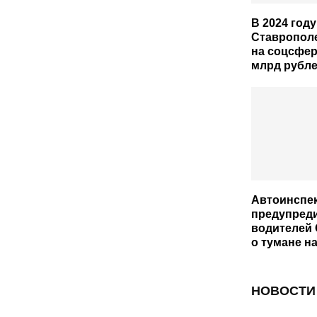
В 2024 году
Ставропол
на соцсфер
млрд рубл
Автоинспе
предупред
водителей
о тумане н
НОВОСТИ