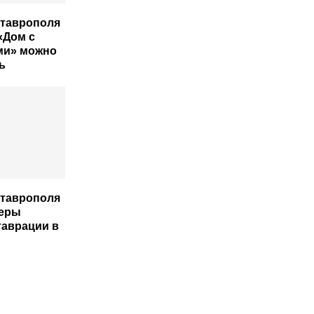
Ставрополя
 «Дом с
ми» можно
ь
Ставрополя
меры
таврации в