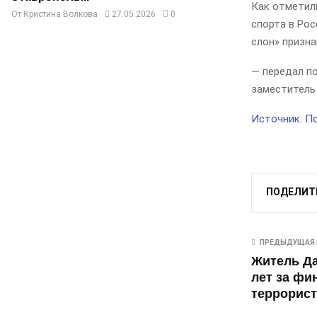
Как отметили
От
Кристина Волкова
27.05.2026
0
спорта в Рос
слон» призна
— передал п
заместитель
Источник: П
ПОДЕЛИТ
ПРЕДЫДУЩАЯ 
Житель Да
лет за фи
террорист