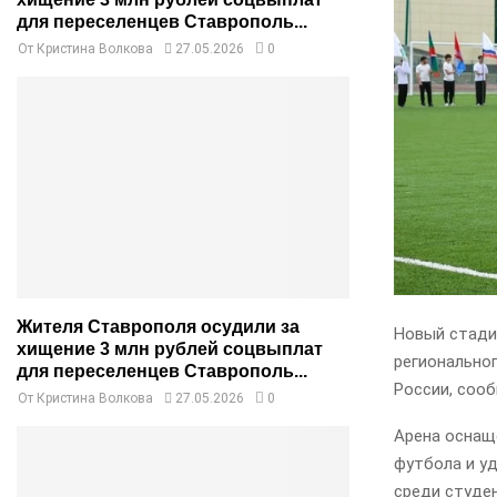
для переселенцев Ставрополь...
От
Кристина Волкова
27.05.2026
0
Жителя Ставрополя осудили за
Новый стади
хищение 3 млн рублей соцвыплат
регионально
для переселенцев Ставрополь...
России, сооб
От
Кристина Волкова
27.05.2026
0
Арена оснащ
футбола и у
среди студен