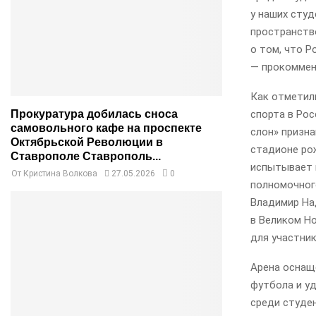
у наших студ
пространств
о том, что Р
— прокоммен
Как отметили
спорта в Рос
Прокуратура добилась сноса
самовольного кафе на проспекте
слон» призна
Октябрьской Революции в
стадионе ро
Ставрополе Ставрополь...
испытывает 
От
Кристина Волкова
27.05.2026
0
полномочног
Владимир На
в Великом Н
для участник
Арена оснащ
футбола и у
среди студен