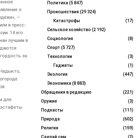
менное
Политика
(5 847)
явление о
Происшествия
(29 324)
одёжи», —
Катастрофы
(17)
ли в пресс-
Сельское хозяйство
(2 192)
ии: 14 его
Социология
(8)
нан лучшим в
Спорт
(5 727)
ждаются
 гордость за
Технологии
(3)
Гаджеты
(1)
 Надыкто,
Экология
(447)
вогороде
Экономика
(8 883)
ов.
Обращения в редакцию
(221)
м для
Оружие
(3)
е эстафеты
Подкасты
(111)
Природа
(602)
Религия
(159)
Сделай сам
(2)