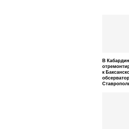
В Кабарди
отремонти
к Баксанск
обсервато
Ставрополь