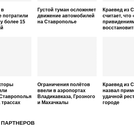
 в
Густой туман осложняет
Краевед из 
е потратили
движение автомобилей
считает, что
у более 15
на Ставрополье
привидения
ей
восстановит
кторы
Ограничения полётов
Краевед из 
или
ввели в аэропортах
назвал при
 Ставрополья
Владикавказа, Грозного
удачной рес
а трассах
и Махачкалы
городе
 ПАРТНЕРОВ