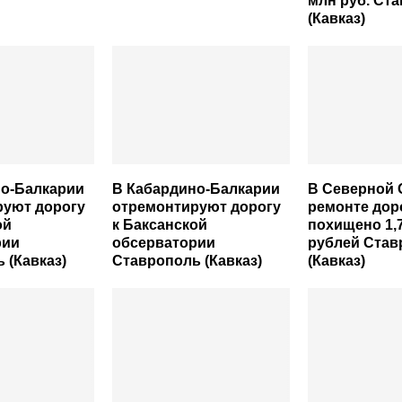
млн руб. Ст
(Кавказ)
но-Балкарии
В Кабардино-Балкарии
В Северной 
руют дорогу
отремонтируют дорогу
ремонте дор
ой
к Баксанской
похищено 1,
рии
обсерватории
рублей Став
 (Кавказ)
Ставрополь (Кавказ)
(Кавказ)