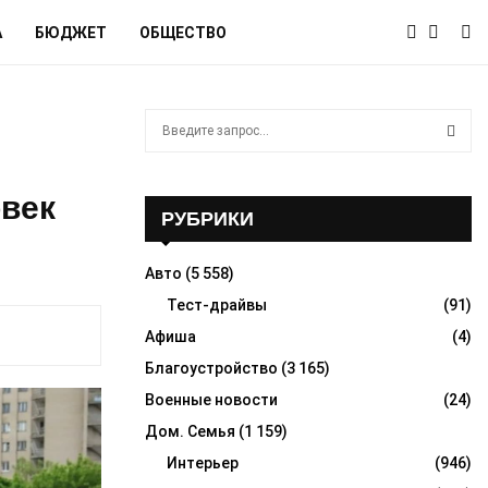
А
БЮДЖЕТ
ОБЩЕСТВО
S
e
a
S
r
овек
c
РУБРИКИ
E
h
f
A
Авто
(5 558)
o
r
Тест-драйвы
(91)
R
:
Афиша
(4)
C
Благоустройство
(3 165)
H
Военные новости
(24)
Дом. Семья
(1 159)
Интерьер
(946)