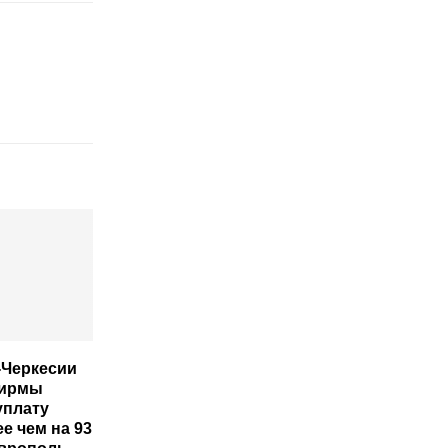
-Черкесии
фирмы
уплату
е чем на 93