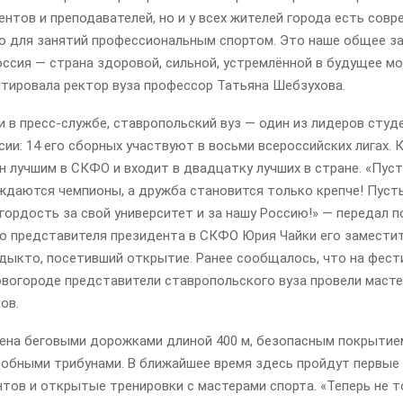
ентов и преподавателей, но и у всех жителей города есть сов
о для занятий профессиональным спортом. Это наше общее з
оссия — страна здоровой, сильной, устремлённой в будущее м
тировала ректор вуза профессор Татьяна Шебзухова.
 в пресс-службе, ставропольский вуз — один из лидеров студ
сии: 14 его сборных участвуют в восьми всероссийских лигах.
н лучшим в СКФО и входит в двадцатку лучших в стране. «Пуст
ждаются чемпионы, а дружба становится только крепче! Пуст
гордость за свой университет и за нашу Россию!» — передал 
о представителя президента в СКФО Юрия Чайки его замести
дыкто, посетивший открытие. Ранее сообщалось, что на фест
овогороде представители ставропольского вуза провели маст
ов.
ена беговыми дорожками длиной 400 м, безопасным покрытие
добными трибунами. В ближайшее время здесь пройдут первы
тов и открытые тренировки с мастерами спорта. «Теперь не т