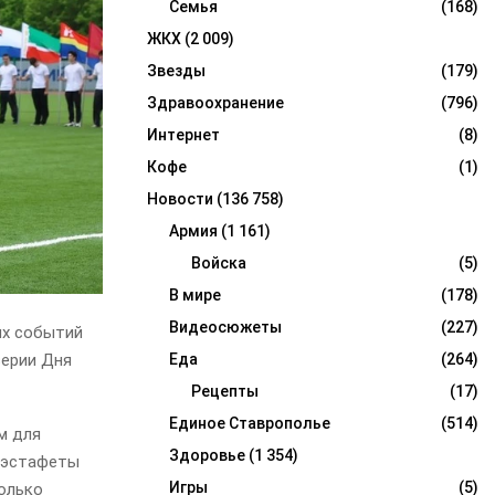
Семья
(168)
ЖКХ
(2 009)
Звезды
(179)
Здравоохранение
(796)
Интернет
(8)
Кофе
(1)
Новости
(136 758)
Армия
(1 161)
Войска
(5)
В мире
(178)
Видеосюжеты
(227)
ых событий
верии Дня
Еда
(264)
Рецепты
(17)
Единое Ставрополье
(514)
м для
Здоровье
(1 354)
е эстафеты
Игры
(5)
только