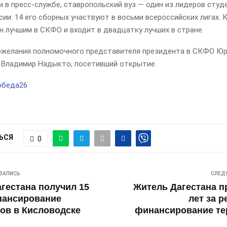
 в пресс-службе, ставропольский вуз — один из лидеров студ
сии: 14 его сборных участвуют в восьми всероссийских лигах.
н лучшим в СКФО и входит в двадцатку лучших в стране.
ожелания полномочного представителя президента в СКФО Юр
 Владимир Надыкто, посетивший открытие.
обеда26
ЬСЯ
0
ЗАПИСЬ
СЛЕД
гестана получил 15
Житель Дагестана п
нансирование
лет за р
ов в Кисловодске
финансирование те