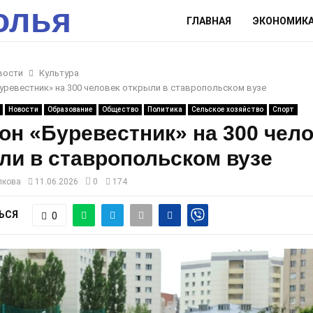
олья
ГЛАВНАЯ
ЭКОНОМИК
вости
Культура
уревестник» на 300 человек открыли в ставропольском вузе
Новости
Образование
Общество
Политика
Сельское хозяйство
Спорт
он «Буревестник» на 300 чел
ли в ставропольском вузе
лкова
11.06.2026
0
174
ЬСЯ
0