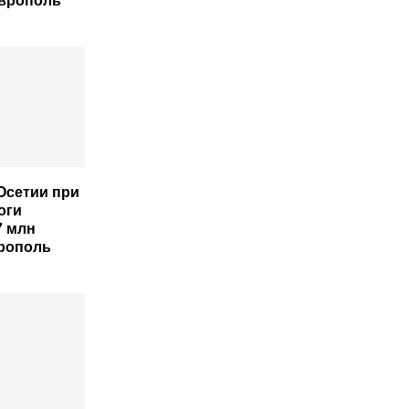
аврополь
Осетии при
оги
7 млн
рополь