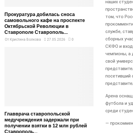
наших студен
пространств
Прокуратура добилась сноса
том, что Рос
самовольного кафе на проспекте
прокомменти
Октябрьской Революции в
службе, став
Ставрополе Ставрополь...
сборных учас
От
Кристина Волкова
27.05.2026
0
СКФО и вход
чемпионы, а
свой универс
представите
посетивший 
представите
Арена оснащ
футбола и у
среди студе
Главврача ставропольской
медучреждения задержали при
— прокоммен
получении взятки в 12 млн рублей
Ставрополь...