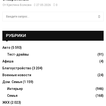
От
Кристина Волкова
27.05.2026
0
S
e
a
S
r
c
РУБРИКИ
E
h
f
A
Авто
(5 593)
o
r
Тест-драйвы
(91)
R
:
Афиша
(4)
C
Благоустройство
(3 204)
H
Военные новости
(24)
Дом. Семья
(1 159)
Интерьер
(946)
Семья
(168)
ЖКХ
(2 023)