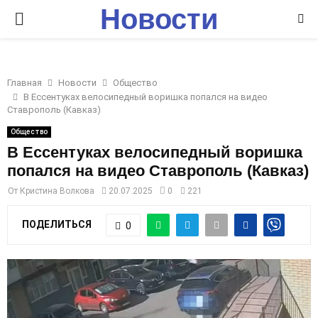
Новости
P
Ставрополья
R
Главная
Новости
Общество
I
В Ессентуках велосипедный воришка попался на видео
Ставрополь (Кавказ)
M
Общество
В Ессентуках велосипедный воришка
попался на видео Ставрополь (Кавказ)
A
От
Кристина Волкова
20.07.2025
0
221
R
ПОДЕЛИТЬСЯ
0
Y
M