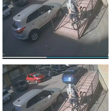
E
N
U