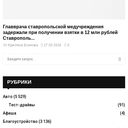
Главврача ставропольской медучреждения
задержали при получении взятки в 12 млн рублей
Ставрополь...
От
Кристина Волкова
27.05.2026
0
S
e
a
S
r
c
РУБРИКИ
E
h
f
A
Авто
(5 529)
o
r
Тест-драйвы
(91)
R
:
Афиша
(4)
C
Благоустройство
(3 136)
H