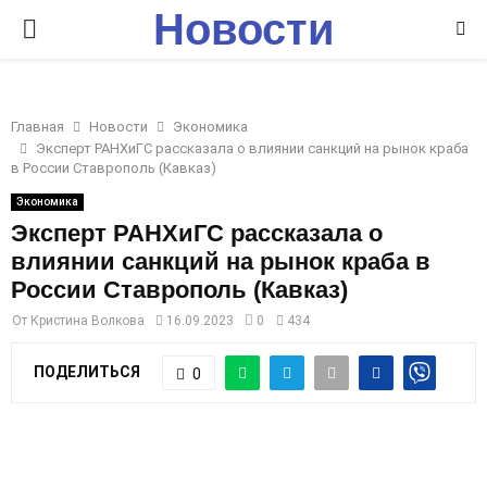
Новости
P
Ставрополья
R
Главная
Новости
Экономика
I
Эксперт РАНХиГС рассказала о влиянии санкций на рынок краба
в России Ставрополь (Кавказ)
M
Экономика
Эксперт РАНХиГС рассказала о
влиянии санкций на рынок краба в
A
России Ставрополь (Кавказ)
R
От
Кристина Волкова
16.09.2023
0
434
ПОДЕЛИТЬСЯ
0
Y
M