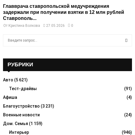
Главврача ставропольской медучреждения
задержали при получении взятки в 12 млн рублей
Ставрополь...
От
Кристина Волкова
27.05.2026
0
S
e
a
S
r
c
РУБРИКИ
E
h
f
A
Авто
(5 621)
o
r
Тест-драйвы
(91)
R
:
Афиша
(4)
C
Благоустройство
(3 231)
H
Военные новости
(24)
Дом. Семья
(1 159)
Интерьер
(946)