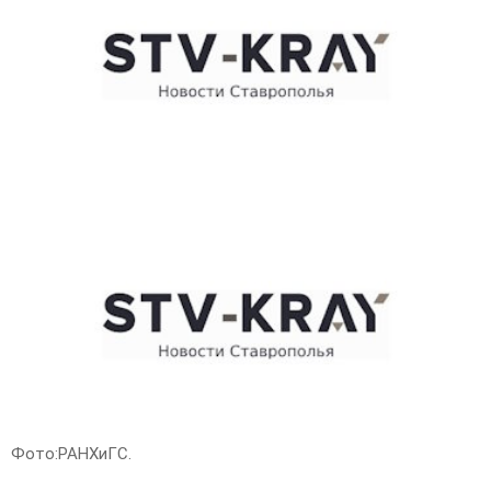
E
N
U
Фото:РАНХиГС.