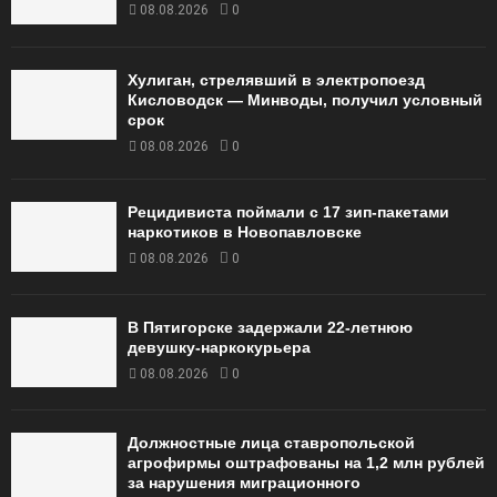
08.08.2026
0
Хулиган, стрелявший в электропоезд
Кисловодск — Минводы, получил условный
срок
08.08.2026
0
Рецидивиста поймали с 17 зип-пакетами
наркотиков в Новопавловске
08.08.2026
0
В Пятигорске задержали 22-летнюю
девушку-наркокурьера
08.08.2026
0
Должностные лица ставропольской
агрофирмы оштрафованы на 1,2 млн рублей
за нарушения миграционного