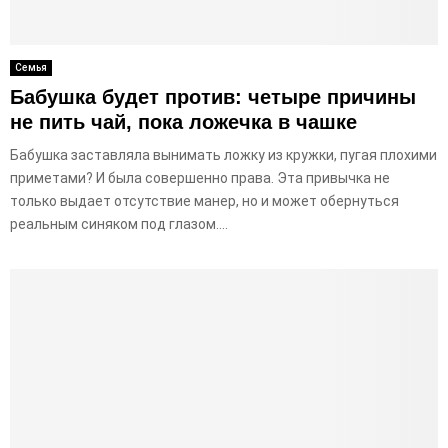
E
N
Семья
Бабушка будет против: четыре причины
U
не пить чай, пока ложечка в чашке
Бабушка заставляла вынимать ложку из кружки, пугая плохими
приметами? И была совершенно права. Эта привычка не
только выдает отсутствие манер, но и может обернуться
реальным синяком под глазом....