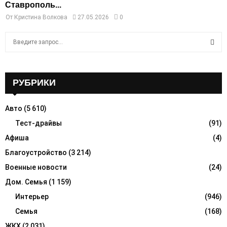
Ставрополь...
От
Кристина Волкова
27.05.2026
0
S
e
a
S
r
c
РУБРИКИ
E
h
f
A
Авто
(5 610)
o
r
Тест-драйвы
(91)
R
:
Афиша
(4)
C
Благоустройство
(3 214)
H
Военные новости
(24)
Дом. Семья
(1 159)
Интерьер
(946)
Семья
(168)
ЖКХ
(2 031)