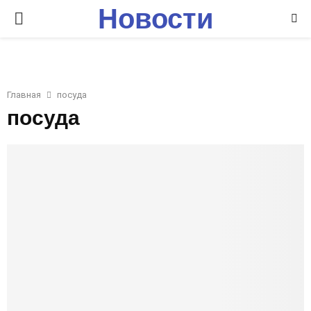
Новости
P
Ставрополья
R
I
Главная
посуда
посуда
M
A
R
Y
M