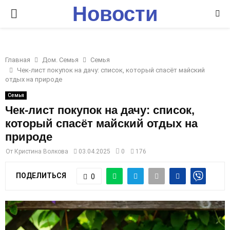
Новости
P
Ставрополья
R
Главная
Дом. Семья
Семья
I
Чек-лист покупок на дачу: список, который спасёт майский
отдых на природе
M
Семья
Чек-лист покупок на дачу: список,
который спасёт майский отдых на
A
природе
R
От
Кристина Волкова
03.04.2025
0
176
ПОДЕЛИТЬСЯ
0
Y
M