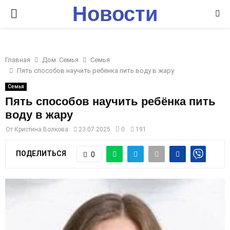
Новости
P
Ставрополья
R
Главная
Дом. Семья
Семья
I
Пять способов научить ребёнка пить воду в жару
Семья
M
Пять способов научить ребёнка пить
воду в жару
A
От
Кристина Волкова
23.07.2025
0
191
R
ПОДЕЛИТЬСЯ
0
Y
M