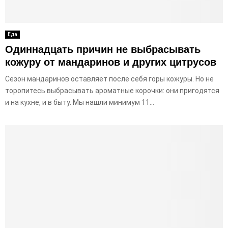
E
N
Еда
Одиннадцать причин не выбрасывать
U
кожуру от мандаринов и других цитрусов
Сезон мандаринов оставляет после себя горы кожуры. Но не
торопитесь выбрасывать ароматные корочки: они пригодятся
и на кухне, и в быту. Мы нашли минимум 11...