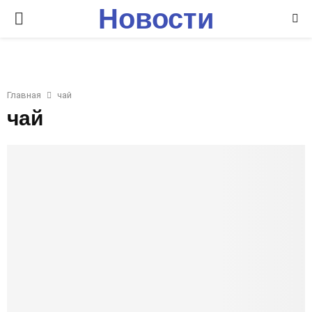
Новости
P
Ставрополья
R
I
Главная
чай
чай
M
A
R
Y
M