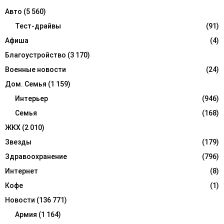
f
A
Авто
(5 560)
o
r
Тест-драйвы
(91)
R
:
Афиша
(4)
C
Благоустройство
(3 170)
H
Военные новости
(24)
Дом. Семья
(1 159)
Интерьер
(946)
Семья
(168)
ЖКХ
(2 010)
Звезды
(179)
Здравоохранение
(796)
Интернет
(8)
Кофе
(1)
Новости
(136 771)
Армия
(1 164)