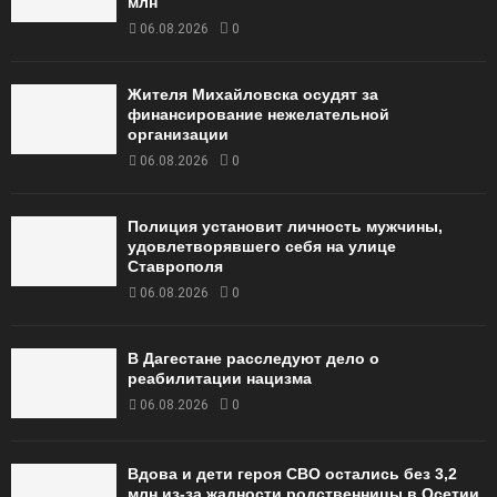
млн
06.08.2026
0
Жителя Михайловска осудят за
финансирование нежелательной
организации
06.08.2026
0
Полиция установит личность мужчины,
удовлетворявшего себя на улице
Ставрополя
06.08.2026
0
В Дагестане расследуют дело о
реабилитации нацизма
06.08.2026
0
Вдова и дети героя СВО остались без 3,2
млн из-за жадности родственницы в Осетии