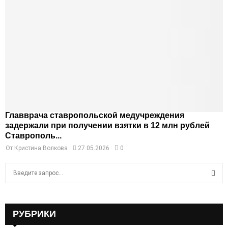
Главврача ставропольской медучреждения
задержали при получении взятки в 12 млн рублей
Ставрополь...
От
Кристина Волкова
27.05.2026
0
S
e
a
S
r
c
РУБРИКИ
E
h