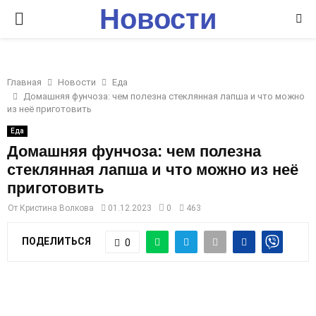
Новости
P
Ставрополья
R
Главная
Новости
Еда
I
Домашняя фунчоза: чем полезна стеклянная лапша и что можно
из неё приготовить
M
Еда
Домашняя фунчоза: чем полезна
стеклянная лапша и что можно из неё
A
приготовить
R
От
Кристина Волкова
01.12.2023
0
463
ПОДЕЛИТЬСЯ
0
Y
M