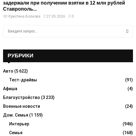
задержали при получении взятки в 12 млн рублей
Ставрополь...
От
Кристина Волкова
27.05.2026
0
S
e
a
S
r
c
РУБРИКИ
E
h
f
A
Авто
(5 622)
o
r
Тест-драйвы
(91)
R
:
Афиша
(4)
C
Благоустройство
(3 233)
H
Военные новости
(24)
Дом. Семья
(1 159)
Интерьер
(946)
Семья
(168)