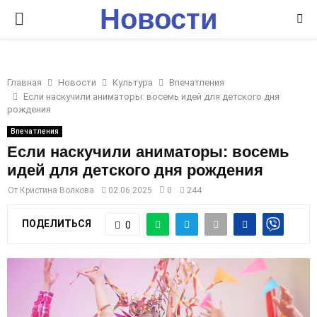
Новости
P
Ставрополья
R
Главная
Новости
Культура
Впечатления
I
Если наскучили аниматоры: восемь идей для детского дня
рождения
M
Впечатления
Если наскучили аниматоры: восемь
идей для детского дня рождения
A
От
Кристина Волкова
02.06.2025
0
244
R
ПОДЕЛИТЬСЯ
0
Y
M