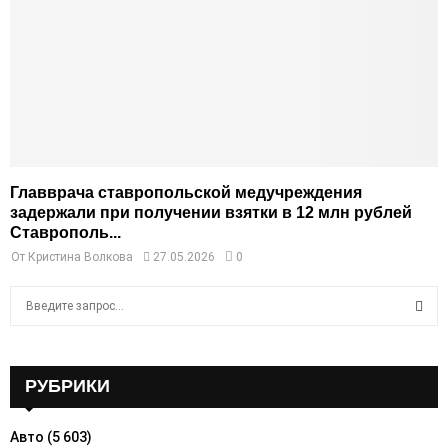
Главврача ставропольской медучреждения
задержали при получении взятки в 12 млн рублей
Ставрополь...
От
Кристина Волкова
27.05.2026
0
S
e
a
S
r
c
РУБРИКИ
E
h
f
A
Авто
(5 603)
o