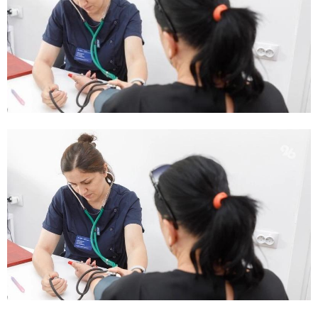
E
N
U