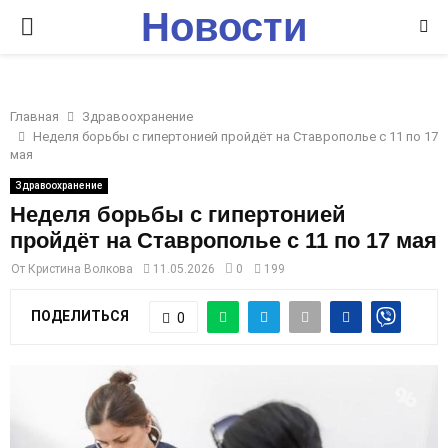
Новости
P
Ставрополья
R
Главная
Здравоохранение
I
Неделя борьбы с гипертонией пройдёт на Ставрополье с 11 по 17
мая
M
Здравоохранение
Неделя борьбы с гипертонией
пройдёт на Ставрополье с 11 по 17 мая
A
От
Кристина Волкова
11.05.2026
0
199
R
ПОДЕЛИТЬСЯ
0
Y
M