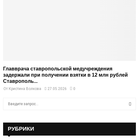
Главврача ставропольской медучреждения
задержали при получении взятки в 12 млн рублей
Ставрополь...
От
Кристина Волкова
27.05.2026
0
S
e
a
S
r
c
РУБРИКИ
E
h