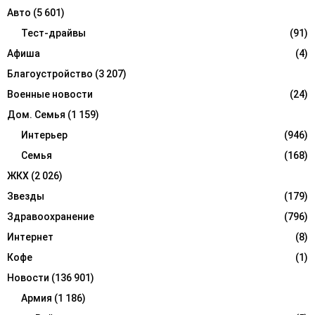
f
A
Авто
(5 601)
o
r
Тест-драйвы
(91)
R
:
Афиша
(4)
C
Благоустройство
(3 207)
H
Военные новости
(24)
Дом. Семья
(1 159)
Интерьер
(946)
Семья
(168)
ЖКХ
(2 026)
Звезды
(179)
Здравоохранение
(796)
Интернет
(8)
Кофе
(1)
Новости
(136 901)
Армия
(1 186)