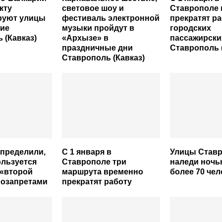
кту
световое шоу и
Ставрополе
руют улицы
фестиваль электронной
прекратят ра
дие
музыки пройдут в
городских
 (Кавказ)
«Архызе» в
пассажирски
праздничные дни
Ставрополь 
Ставрополь (Кавказ)
пределили,
С 1 января в
Улицы Ставр
ользуется
Ставрополе три
наледи ноч
 «второй
маршрута временно
более 70 чел
мозапретами
прекратят работу