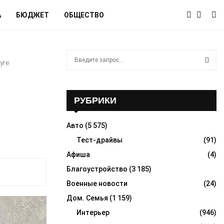
А
БЮДЖЕТ
ОБЩЕСТВО
S
уге
e
a
S
r
c
РУБРИКИ
E
h
f
A
Авто
(5 575)
o
r
Тест-драйвы
(91)
R
:
Афиша
(4)
C
Благоустройство
(3 185)
H
Военные новости
(24)
Дом. Семья
(1 159)
Интерьер
(946)