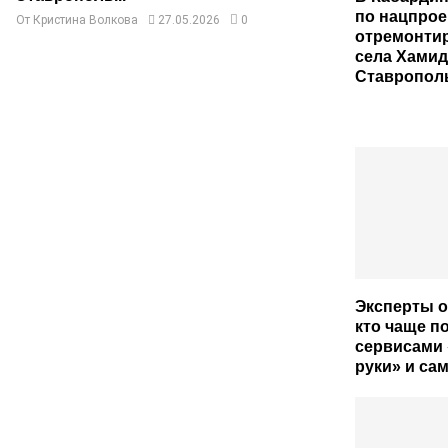
по нацпрое
От
Кристина Волкова
27.05.2026
0
отремонти
села Хами
Ставрополь
Эксперты о
кто чаще п
сервисами
руки» и са