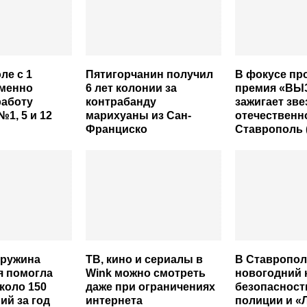
ле с 1
Пятигорчанин получил
В фокусе про
еменно
6 лет колонии за
премия «ВЫ
работу
контрабанду
зажигает зв
1, 5 и 12
марихуаны из Сан-
отечественн
Франциско
Ставрополь 
дружина
ТВ, кино и сериалы в
В Ставропол
я помогла
Wink можно смотреть
новогодний 
коло 150
даже при ограничениях
безопасност
ий за год
интернета
полиции и «