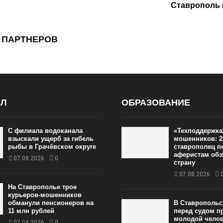
Ставрополь 
 ПАРТНЕРОВ
АЛ
ОБРАЗОВАНИЕ
С филиала водоканала
«Техподдержка
взыскали ущерб за гибель
мошенников: 2
рыбы в Грачёвском округе
ставрополец п
аферистам обз
07.08.2026
0
страну
07.08.2026
На Ставрополье трое
курьеров-мошенников
обманули пенсионеров на
В Ставропольс
11 млн рублей
перед судом п
молодой челов
07.08.2026
0