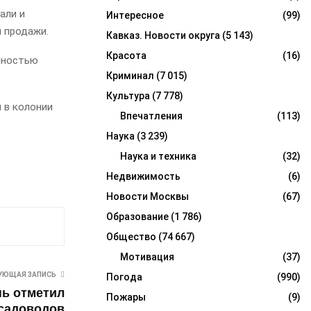
али и
Интересное
(99)
я продажи.
Кавказ. Новости округа
(5 143)
Красота
(16)
олностью
Криминал
(7 015)
Культура
(7 778)
 в колонии
Впечатления
(113)
Наука
(3 239)
Наука и техника
(32)
Недвижимость
(6)
Новости Москвы
(67)
Образование
(1 786)
Общество
(74 667)
Мотивация
(37)
УЮЩАЯ ЗАПИСЬ
Погода
(990)
нь отметил
Пожары
(9)
 садоводов