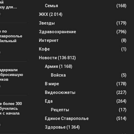
ий
Семья
(168)
азу для…
0
ЖКХ
(2 014)
Звезды
(179)
е по
Здравоохранение
(796)
Ставрополье
Интернет
(8)
обильный
Кофе
(1)
0
Новости
(136 812)
Армия
(1 168)
задержали
 сбросившую
Войска
(5)
тиков
В мире
(178)
0
Видеосюжеты
(227)
Еда
(264)
е более 300
обучились
Рецепты
(17)
 с начала
Единое Ставрополье
(514)
0
Здоровье
(1 364)