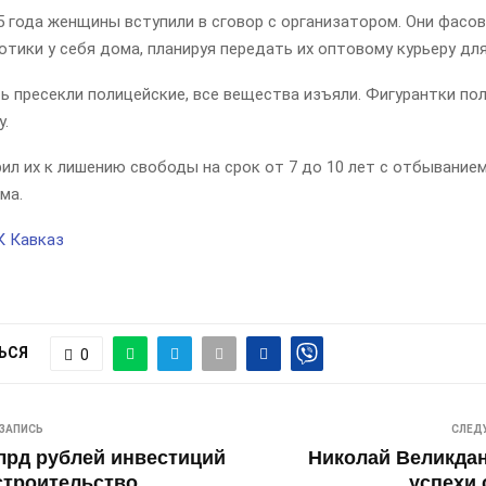
5 года женщины вступили в сговор с организатором. Они фасов
отики у себя дома, планируя передать их оптовому курьеру дл
ь пресекли полицейские, все вещества изъяли. Фигурантки п
у.
ил их к лишению свободы на срок от 7 до 10 лет с отбыванием
ма.
К Кавказ
ЬСЯ
0
ЗАПИСЬ
СЛЕД
лрд рублей инвестиций
Николай Великда
строительство
успехи