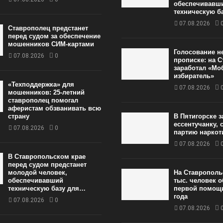
обеспечивавш
техническую б
07.08.2026
Ставрополец предстанет
перед судом за обеспечение
мошенников СИМ-картами
Голосование н
07.08.2026
0
прописке: на 
заработал «М
избиратель»
«Техподдержка» для
07.08.2026
мошенников: 25-летний
ставрополец помогал
аферистам обзванивать всю
страну
В Пятигорске 
ессентучанку,
07.08.2026
0
партию нарко
07.08.2026
В Ставропольском крае
перед судом предстанет
молодой человек,
На Ставрополь
обеспечивавший
тыс. человек 
техническую базу для…
первой помощи
года
07.08.2026
0
07.08.2026