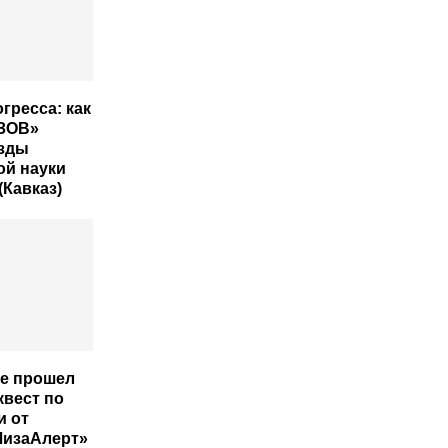
гресса: как
ЗОВ»
езды
ой науки
(Кавказ)
е прошел
квест по
и от
ЛизаАлерт»