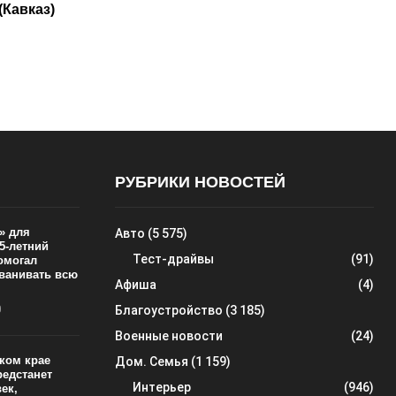
(Кавказ)
РУБРИКИ НОВОСТЕЙ
» для
Авто
(5 575)
5-летний
Тест-драйвы
(91)
омогал
ванивать всю
Афиша
(4)
0
Благоустройство
(3 185)
Военные новости
(24)
ком крае
Дом. Семья
(1 159)
редстанет
Интерьер
(946)
ек,