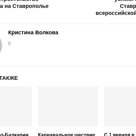
а на Ставрополье
Ставр
всероссийско
Кристина Волкова
 ТАКЖЕ
но-Балкарии
Карнавальное шествие,
С 1 января в