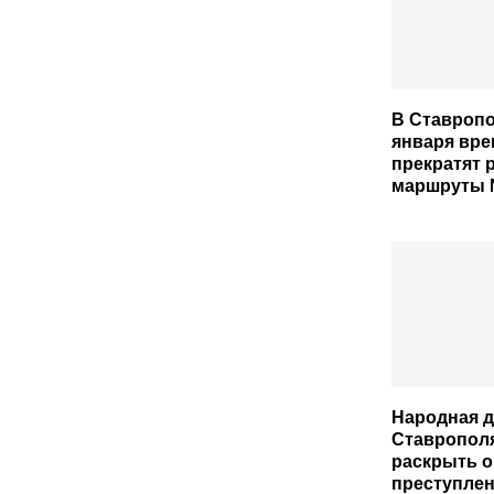
В Ставропо
января вр
прекратят 
маршруты №
Народная 
Ставропол
раскрыть о
преступлен