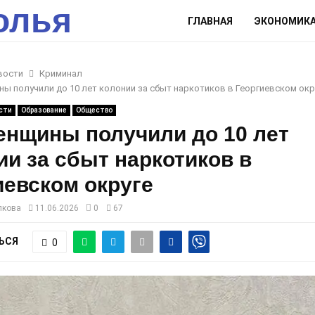
олья
ГЛАВНАЯ
ЭКОНОМИК
вости
Криминал
ы получили до 10 лет колонии за сбыт наркотиков в Георгиевском окр
сти
Образование
Общество
енщины получили до 10 лет
ии за сбыт наркотиков в
иевском округе
лкова
11.06.2026
0
67
ЬСЯ
0