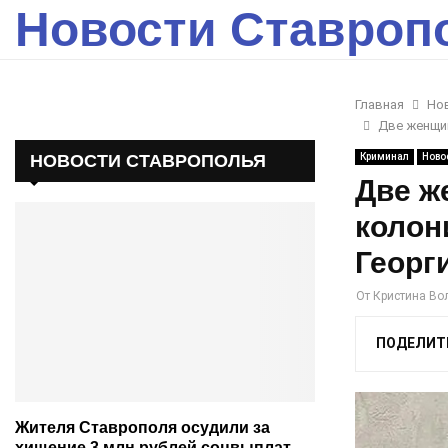
Новости Ставроп
Главная
Но
Две женщин
НОВОСТИ СТАВРОПОЛЬЯ
Криминал
Ново
Две ж
колон
Георг
От
Кристина Во
ПОДЕЛИТ
Жителя Ставрополя осудили за
хищение 3 млн рублей соцвыплат