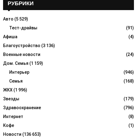
c
РУБРИКИ
E
h
f
A
Авто
(5 529)
o
r
Тест-драйвы
(91)
R
:
Афиша
(4)
C
Благоустройство
(3 136)
H
Военные новости
(24)
Дом. Семья
(1 159)
Интерьер
(946)
Семья
(168)
ЖКХ
(1 996)
Звезды
(179)
Здравоохранение
(796)
Интернет
(8)
Кофе
(1)
Новости
(136 653)