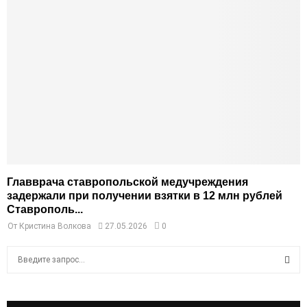
Главврача ставропольской медучреждения
задержали при получении взятки в 12 млн рублей
Ставрополь...
От
Кристина Волкова
27.05.2026
0
S
e
a
S
r