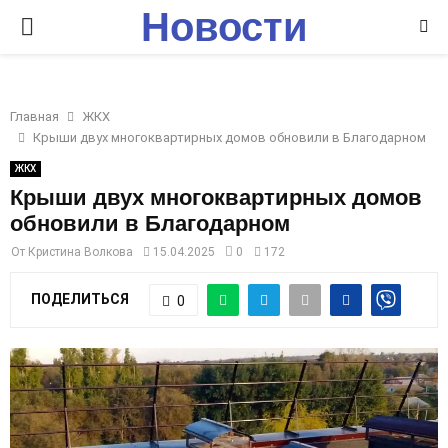
Новости
P
Ставрополья
R
Главная
ЖКХ
I
Крыши двух многоквартирных домов обновили в Благодарном
ЖКХ
M
Крыши двух многоквартирных домов
обновили в Благодарном
A
От
Кристина Волкова
15.04.2025
0
172
R
ПОДЕЛИТЬСЯ
0
Y
M