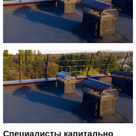
E
N
U
Специалисты капитально