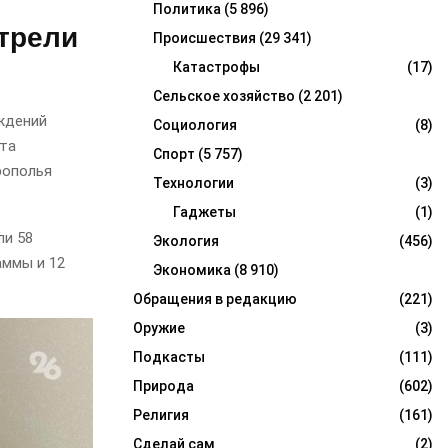
Политика
(5 896)
трели
Происшествия
(29 341)
Катастрофы
(17)
Сельское хозяйство
(2 201)
ждений
Социология
(8)
ота
Спорт
(5 757)
рополья
Технологии
(3)
Гаджеты
(1)
ли 58
Экология
(456)
аммы и 12
Экономика
(8 910)
Обращения в редакцию
(221)
Оружие
(3)
Подкасты
(111)
Природа
(602)
Религия
(161)
Сделай сам
(2)