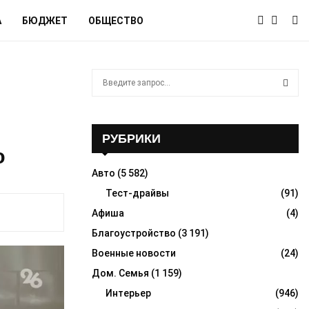
А
БЮДЖЕТ
ОБЩЕСТВО
S
e
a
S
r
c
РУБРИКИ
E
h
ю
f
A
Авто
(5 582)
o
r
Тест-драйвы
(91)
R
:
Афиша
(4)
C
Благоустройство
(3 191)
H
Военные новости
(24)
Дом. Семья
(1 159)
Интерьер
(946)