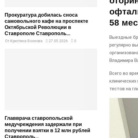
оторин
офтал
Прокуратура добилась сноса
58 ме
самовольного кафе на проспекте
Октябрьской Революции в
Ставрополе Ставрополь...
Выездные бр
От
Кристина Волкова
27.05.2026
0
регулярно в
организован
Владимира В
Всего во вр
клинических 
тестов на гл
Главврача ставропольской
медучреждения задержали при
получении взятки в 12 млн рублей
Ставрополь...