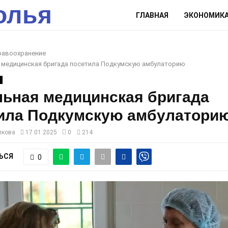
олья
ГЛАВНАЯ
ЭКОНОМИК
равоохранение
 медицинская бригада посетила Подкумскую амбулаторию
ьная медицинская бригада
ила Подкумскую амбулатори
лкова
17.01.2025
0
214
ЬСЯ
0