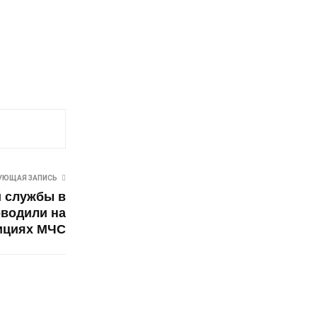
УЮЩАЯ ЗАПИСЬ
 службы в
оводили на
ициях МЧС