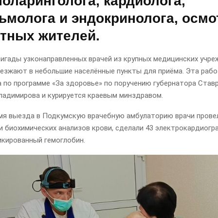
оларинголога, кардиолога,
ьмолога и эндокринолога, осмо
стных жителей.
игады узконаправленных врачей из крупных медицинских учре
ыезжают в небольшие населённые пункты для приёма. Эта раб
а по программе «За здоровье» по поручению губернатора Став
ладимирова и курируется краевым минздравом.
емя выезда в Подкумскую врачебную амбулаторию врачи прове
и биохимических анализов крови, сделали 43 электрокардиогр
икированный гемоглобин.