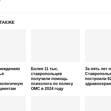
 ТАКЖЕ
реждениях
Более 11 тыс.
За пять лет 
ья
ставропольцев
Ставрополь
получили помощь
построили 6
нологичную
психолога по полису
здравоохран
циентам
ОМС в 2024 году