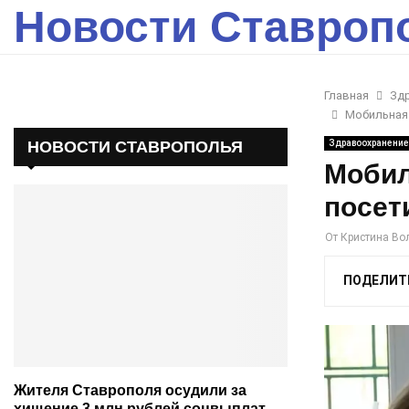
Новости Ставроп
Главная
Зд
Мобильная
НОВОСТИ СТАВРОПОЛЬЯ
Здравоохранение
Мобил
посет
От
Кристина Во
ПОДЕЛИТ
Жителя Ставрополя осудили за
хищение 3 млн рублей соцвыплат