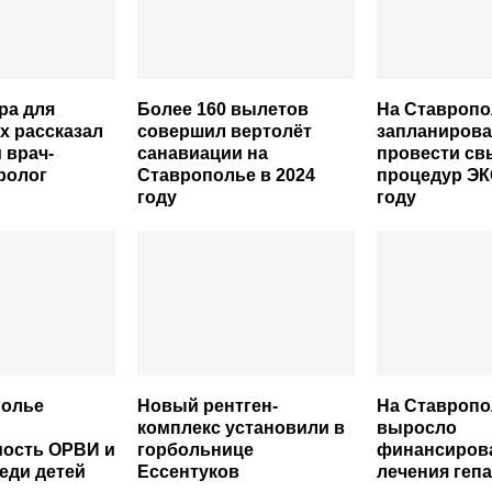
ра для
Более 160 вылетов
На Ставропо
х рассказал
совершил вертолёт
запланиров
 врач-
санавиации на
провести св
ролог
Ставрополье в 2024
процедур ЭК
году
году
полье
Новый рентген-
На Ставропо
комплекс установили в
выросло
мость ОРВИ и
горбольнице
финансиров
еди детей
Ессентуков
лечения гепа