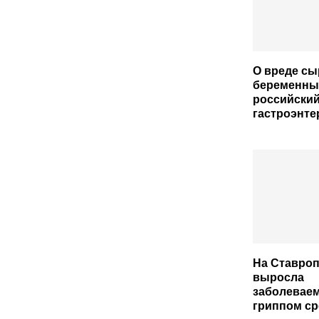
О вреде сы
беременны
российский
гастроэнте
На Ставро
выросла
заболевае
гриппом ср