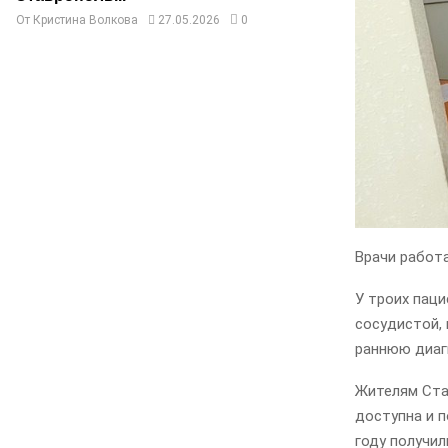
От
Кристина Волкова
27.05.2026
0
Врачи работа
У троих паци
сосудистой, 
раннюю диагн
Жителям Ста
доступна и 
году получил