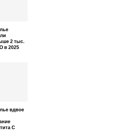
лье
али
ыше 2 тыс.
О в 2025
лье вдвое
ание
тита С