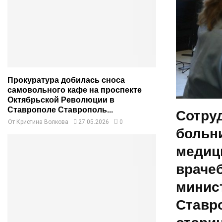
Прокуратура добилась сноса
самовольного кафе на проспекте
Октябрьской Революции в
Ставрополе Ставрополь...
Сотру
От
Кристина Волкова
27.05.2026
0
больн
медиц
враче
минис
Ставро