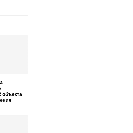
на
е
2 объекта
ения