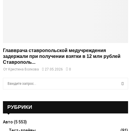
Главврача ставропольской медучреждения
задержали при получении взятки в 12 млн рублей
Ставрополь...
От
Кристина Волкова
27.05.2026
0
S
e
a
S
r
c
РУБРИКИ
E
h
f
A
Авто
(5 553)
o
r
Тест-драйвы
(91)
R