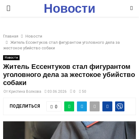
Новости
P
Ставрополья
R
Главная
Новости
I
Житель Ессентуков стал фигурантом уголовного дела за
жестокое убийство собаки
M
Новости
Житель Ессентуков стал фигурантом
уголовного дела за жестокое убийство
A
собаки
R
От
Кристина Волкова
03.06.2026
0
50
ПОДЕЛИТЬСЯ
0
Y
M