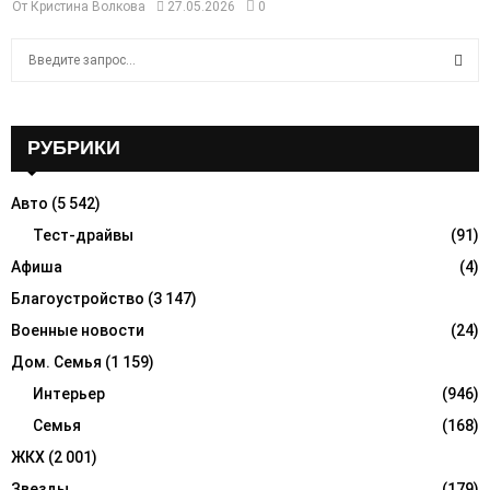
От
Кристина Волкова
27.05.2026
0
S
e
a
S
r
c
РУБРИКИ
E
h
f
A
Авто
(5 542)
o
r
Тест-драйвы
(91)
R
:
Афиша
(4)
C
Благоустройство
(3 147)
H
Военные новости
(24)
Дом. Семья
(1 159)
Интерьер
(946)
Семья
(168)
ЖКХ
(2 001)
Звезды
(179)