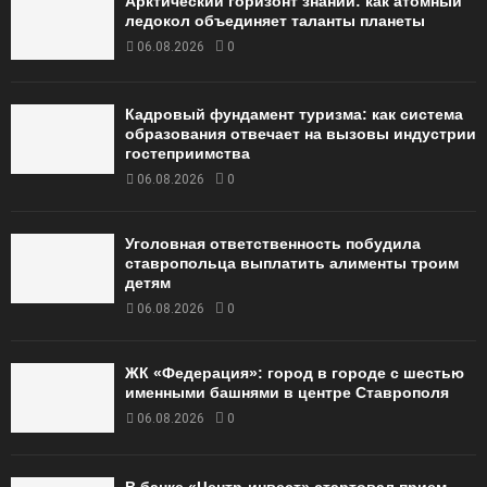
Арктический горизонт знаний: как атомный
ледокол объединяет таланты планеты
06.08.2026
0
Кадровый фундамент туризма: как система
образования отвечает на вызовы индустрии
гостеприимства
06.08.2026
0
Уголовная ответственность побудила
ставропольца выплатить алименты троим
детям
06.08.2026
0
ЖК «Федерация»: город в городе с шестью
именными башнями в центре Ставрополя
06.08.2026
0
В банке «Центр-инвест» стартовал прием