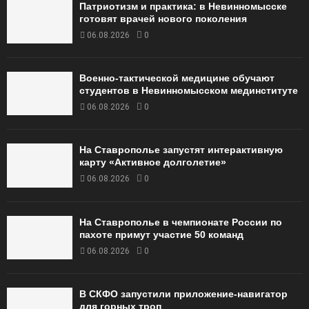
Патриотизм и практика: в Невинномысске
готовят врачей нового поколения
06.08.2026
0
Военно-тактической медицине обучают
студентов в Невинномысском мединституте
06.08.2026
0
На Ставрополье запустят интерактивную
карту «Активное долголетие»
06.08.2026
0
На Ставрополье в чемпионате России по
пахоте примут участие 50 команд
06.08.2026
0
В СКФО запустили приложение-навигатор
для горных троп