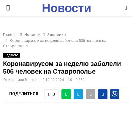
Новости
P
Ставрополья
R
Главная
Новости
Здоровье
I
Коронавирусом за неделю заболели 506 человек на
Ставрополье
M
Здоровье
Коронавирусом за неделю заболели
506 человек на Ставрополье
A
От
Кристина Волкова
12.02.2024
0
352
R
ПОДЕЛИТЬСЯ
0
Y
M