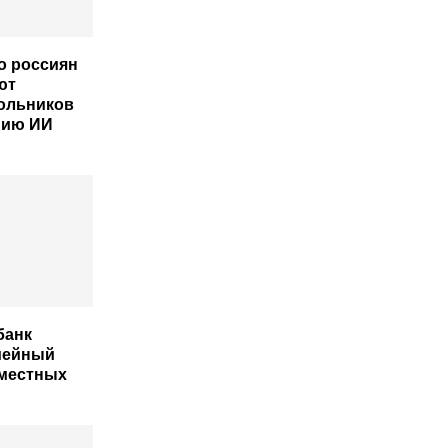
о россиян
ют
ольников
нию ИИ
банк
мейный
вместных