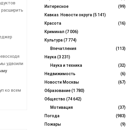
одуктов
Интересное
(99)
я расширить
Кавказ. Новости округа
(5 141)
Красота
(16)
Криминал
(7 006)
неджер
Культура
(7 774)
Впечатления
(113)
ревосходя
Наука
(3 231)
мы удвоили
Наука и техника
(32)
ыму
Недвижимость
(6)
Новости Москвы
(67)
уп ко всем
Образование
(1 780)
Общество
(74 642)
Мотивация
(37)
Погода
(983)
Пожары
(9)