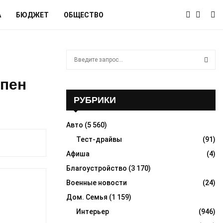
А
БЮДЖЕТ
ОБЩЕСТВО
S
e
a
S
упен
r
c
РУБРИКИ
E
h
f
A
Авто
(5 560)
o
r
Тест-драйвы
(91)
R
:
Афиша
(4)
C
Благоустройство
(3 170)
H
Военные новости
(24)
Дом. Семья
(1 159)
Интерьер
(946)