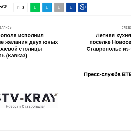
ЬСЯ
0
ЗАПИСЬ
СЛЕД
рополя исполнил
Летняя кухня
ие желания двух юных
поселке Новос
раевой столицы
Ставрополье из-
ь (Кавказ)
Пресс-служба ВТ