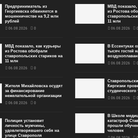
Предприниматель из
МВД показало,
Георгиевска обвиняется в
из Ростова об
мошенничестве на 9,2 млн
ставропольски
рублей
11 млн
06.08.2026
0
06.08.2026
МВД показало, как курьеры
В Ессентуках 
из Ростова обобрали
тысяч гостей 
ставропольских стариков на
воздухоплаван
11 млн
06.08.2026
06.08.2026
0
Ставропольски
Жителя Михайловска осудят
Киргизии пров
за финансирование
студенческого
нежелательной организации
06.08.2026
06.08.2026
0
В Школе меди
Полиция установит
катастроф Ста
личность мужчины,
прошли обучен
удовлетворявшего себя на
человек
улице Ставрополя
06.08.2026