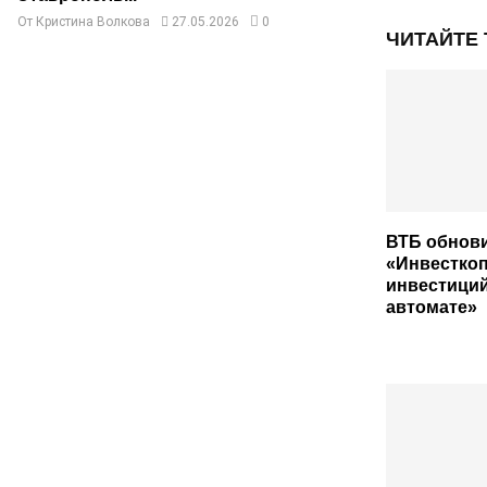
От
Кристина Волкова
27.05.2026
0
ЧИТАЙТЕ
ВТБ обнов
«Инвесткоп
инвестиций
автомате»