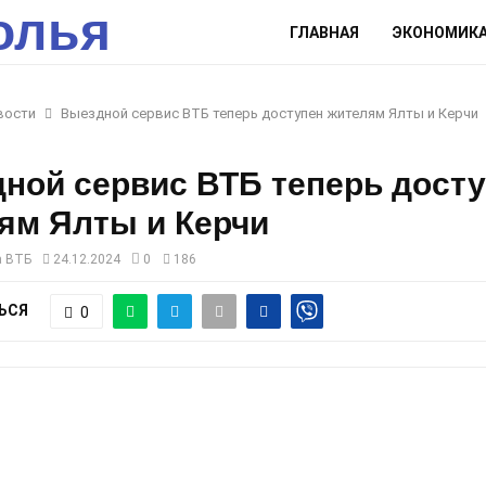
олья
ГЛАВНАЯ
ЭКОНОМИК
вости
Выездной сервис ВТБ теперь доступен жителям Ялты и Керчи
ной сервис ВТБ теперь дост
ям Ялты и Керчи
а ВТБ
24.12.2024
0
186
ЬСЯ
0