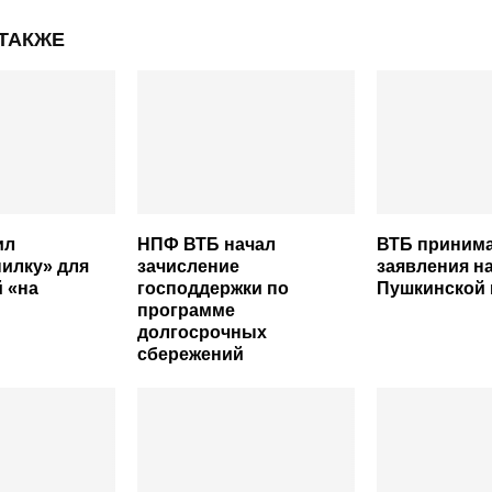
 ТАКЖЕ
ил
НПФ ВТБ начал
ВТБ приним
илку» для
зачисление
заявления н
 «на
господдержки по
Пушкинской 
программе
долгосрочных
сбережений