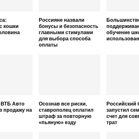
са:
Россияне назвали
Большинств
с кошки
бонусы и безопасность
поддержива
оловина
главными стимулами
обучение шк
для выбора способа
использова
оплаты
 ВТБ Авто
Осознав все риски,
Российский 
в продажу на
ставрополец оплатил
запустил се
штраф за повторную
счет для со
«пьяную» езду
трат