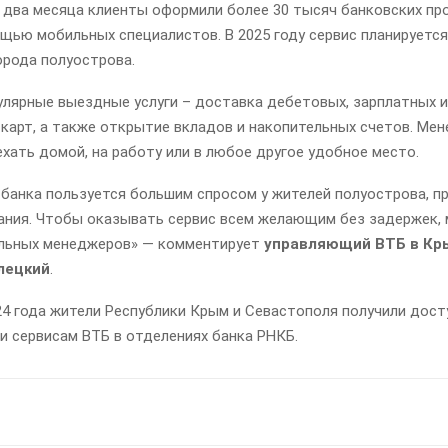
а два месяца клиенты оформили более 30 тысяч банковских пр
щью мобильных специалистов. В 2025 году сервис планируетс
орода полуострова.
лярные выездные услуги – доставка дебетовых, зарплатных и
карт, а также открытие вкладов и накопительных счетов. Ме
хать домой, на работу или в любое другое удобное место.
банка пользуется большим спросом у жителей полуострова, п
ния. Чтобы оказывать сервис всем желающим без задержек, 
льных менеджеров» — комментирует
управляющий ВТБ в Кр
лецкий
.
4 года жители Республики Крым и Севастополя получили дост
и сервисам ВТБ в отделениях банка РНКБ.