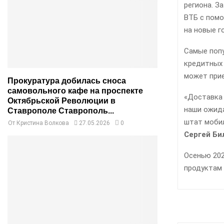
региона. З
ВТБ с помо
на новые г
Самые попу
кредитных 
может прие
Прокуратура добилась сноса
самовольного кафе на проспекте
«Доставка 
Октябрьской Революции в
наши ожида
Ставрополе Ставрополь...
штат моби
От
Кристина Волкова
27.05.2026
0
Сергей Би
Осенью 202
продуктам 