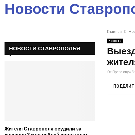
Новости Ставроп
Главная
Но
Новости
НОВОСТИ СТАВРОПОЛЬЯ
Выезд
жител
От
Пресс-служб
ПОДЕЛИТ
Жителя Ставрополя осудили за
хищение 3 млн рублей соцвыплат