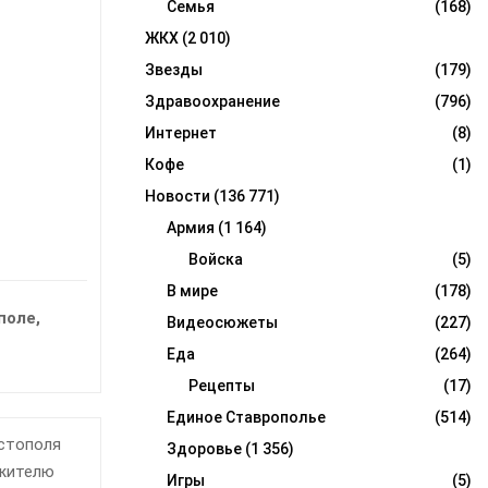
Семья
(168)
ЖКХ
(2 010)
Звезды
(179)
Здравоохранение
(796)
Интернет
(8)
Кофе
(1)
Новости
(136 771)
Армия
(1 164)
Войска
(5)
В мире
(178)
поле,
Видеосюжеты
(227)
Еда
(264)
Рецепты
(17)
Единое Ставрополье
(514)
астополя
Здоровье
(1 356)
 жителю
Игры
(5)