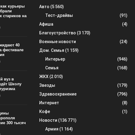
 как курьеры
Авто
(5 560)
обрали
Тест-драйвы
(91)
х стариков на
Афиша
(4)
0
Благоустройство
(3 170)
Военные новости
(24)
ожидают 40
на фестивале
Дом. Семья
(1 159)
ия
Интерьер
(946)
0
Семья
(168)
ЖКХ
(2 010)
й вуз в
едёт Школу
Звезды
(179)
 туризма
Здравоохранение
(796)
0
Интернет
(8)
Кофе
(1)
цины
врополя
Новости
(136 771)
ие 300 тысяч
Армия
(1 164)
0