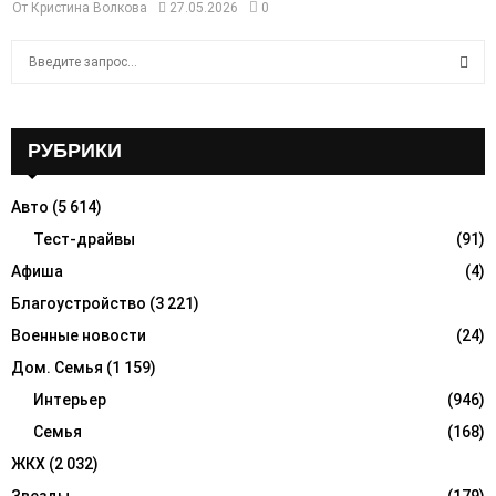
От
Кристина Волкова
27.05.2026
0
S
e
a
S
r
c
РУБРИКИ
E
h
f
A
Авто
(5 614)
o
r
Тест-драйвы
(91)
R
:
Афиша
(4)
C
Благоустройство
(3 221)
H
Военные новости
(24)
Дом. Семья
(1 159)
Интерьер
(946)
Семья
(168)
ЖКХ
(2 032)