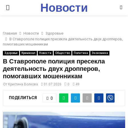
Новости
P
Ставрополья
R
Главная
Новости
Здоровье
I
В Ставрополе полиция пресекла деятельность двух дропперов,
помогавших мошенникам
M
Здоровье
Криминал
Новости
Общество
Политика
Экономика
В Ставрополе полиция пресекла
деятельность двух дропперов,
A
помогавших мошенникам
R
От
Кристина Волкова
01.07.2026
0
49
ПОДЕЛИТЬСЯ
0
Y
M