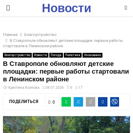
Новости
P
Ставрополья
R
Главная
Благоустройство
I
В Ставрополе обновляют детские площадки: первые работы
стартовали в Ленинском районе
M
Благоустройство
Новости
Погода
Политика
Экономика
В Ставрополе обновляют детские
площадки: первые работы стартовали
A
в Ленинском районе
R
От
Кристина Волкова
08.07.2026
0
17
ПОДЕЛИТЬСЯ
0
Y
M