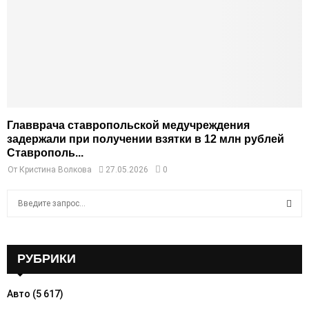
Главврача ставропольской медучреждения
задержали при получении взятки в 12 млн рублей
Ставрополь...
От
Кристина Волкова
27.05.2026
0
S
e
a
S
r
c
РУБРИКИ
E
h
f
A
Авто
(5 617)
o