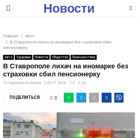
Новости
P
Ставрополья
R
Главная
Авто
I
В Ставрополе лихач на иномарке без страховки сбил
пенсионерку
M
Авто
Здоровье
Новости
Общество
Происшествия
В Ставрополе лихач на иномарке без
страховки сбил пенсионерку
A
От
Кристина Волкова
08.07.2026
0
34
R
ПОДЕЛИТЬСЯ
0
Y
M