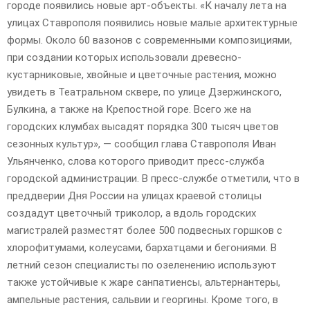
E
городе появились новые арт-объекты. «К началу лета на
улицах Ставрополя появились новые малые архитектурные
формы. Около 60 вазонов с современными композициями,
N
при создании которых использовали древесно-
кустарниковые, хвойные и цветочные растения, можно
U
увидеть в Театральном сквере, по улице Дзержинского,
Булкина, а также на Крепостной горе. Всего же на
городских клумбах высадят порядка 300 тысяч цветов
сезонных культур», — сообщил глава Ставрополя Иван
Ульянченко, слова которого приводит пресс-служба
городской администрации. В пресс-службе отметили, что в
преддверии Дня России на улицах краевой столицы
создадут цветочный триколор, а вдоль городских
магистралей разместят более 500 подвесных горшков с
хлорофитумами, колеусами, бархатцами и бегониями. В
летний сезон специалисты по озеленению используют
также устойчивые к жаре санпатиенсы, альтернантеры,
ампельные растения, сальвии и георгины. Кроме того, в