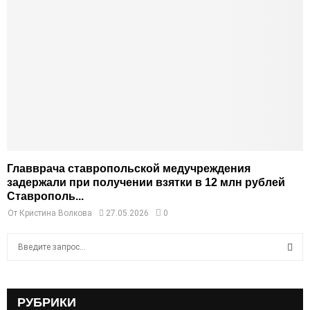
Главврача ставропольской медучреждения
задержали при получении взятки в 12 млн рублей
Ставрополь...
От
Кристина Волкова
27.05.2026
0
S
e
a
S
r
c
РУБРИКИ
E