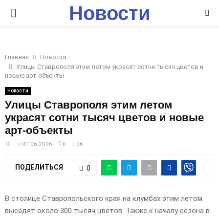
Новости
P
Ставрополья
R
Главная
Новости
I
Улицы Ставрополя этим летом украсят сотни тысяч цветов и
новые арт-объекты
M
Новости
Улицы Ставрополя этим летом
украсят сотни тысяч цветов и новые
A
арт-объекты
R
От
01.06.2026
0
36
ПОДЕЛИТЬСЯ
0
Y
M
В столице Ставропольского края на клумбах этим летом
высадят около 300 тысяч цветов. Также к началу сезона в