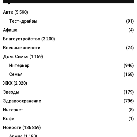
h
f
A
Авто
(5 590)
o
r
Тест-драйвы
(91)
R
:
Афиша
(4)
C
Благоустройство
(3 200)
H
Военные новости
(24)
Дом. Семья
(1 159)
Интерьер
(946)
Семья
(168)
ЖКХ
(2 020)
Звезды
(179)
Здравоохранение
(796)
Интернет
(8)
Кофе
(1)
Новости
(136 869)
Армия
(1 180)