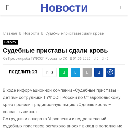
Новости
P
Ставрополья
R
Главная
Новости
Судебные приставы сдали кровь
I
Новости
Судебные приставы сдали кровь
M
От
Пресс-служба ГУФССП России по СК
01.06.2026
0
46
A
ПОДЕЛИТЬСЯ
0
R
В ходе информационной компании «Судебные приставы –
детям» сотрудники ГУФССП России по Ставропольскому
Y
краю провели традиционную акцию «Сдаешь кровь –
спасаешь жизнь».
M
Сотрудники аппарата Управления и подразделений
судебных приставов регулярно вносят вклад в пополнение