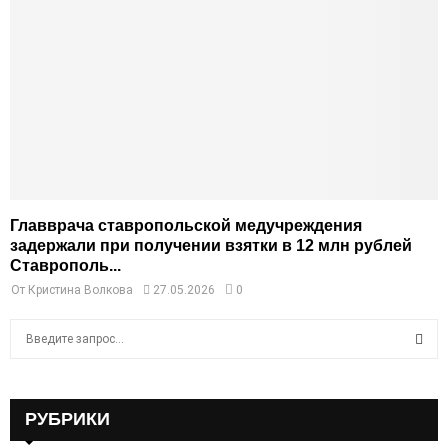
Главврача ставропольской медучреждения
задержали при получении взятки в 12 млн рублей
Ставрополь...
От
Кристина Волкова
27.05.2026
0
S
e
a
S
r
c
РУБРИКИ
E
h