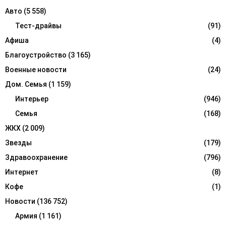
f
A
Авто
(5 558)
o
r
Тест-драйвы
(91)
R
:
Афиша
(4)
C
Благоустройство
(3 165)
H
Военные новости
(24)
Дом. Семья
(1 159)
Интерьер
(946)
Семья
(168)
ЖКХ
(2 009)
Звезды
(179)
Здравоохранение
(796)
Интернет
(8)
Кофе
(1)
Новости
(136 752)
Армия
(1 161)