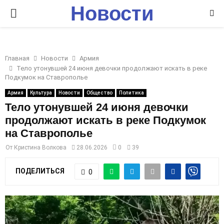
Новости
P
Ставрополья
R
Главная
Новости
Армия
I
Тело утонувшей 24 июня девочки продолжают искать в реке
Подкумок на Ставрополье
M
Армия
Культура
Новости
Общество
Политика
Тело утонувшей 24 июня девочки
продолжают искать в реке Подкумок
A
на Ставрополье
R
От
Кристина Волкова
28.06.2026
0
39
ПОДЕЛИТЬСЯ
0
Y
M