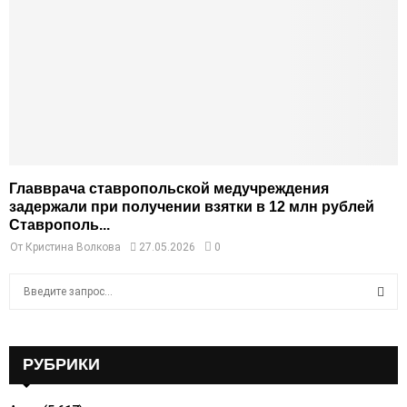
Главврача ставропольской медучреждения
задержали при получении взятки в 12 млн рублей
Ставрополь...
От
Кристина Волкова
27.05.2026
0
S
e
a
S
r
c
РУБРИКИ
E
h
f
A