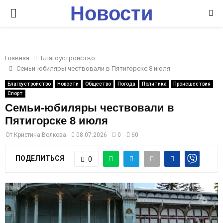
Новости
P
Ставрополья
R
Главная
Благоустройство
I
Семьи-юбиляры чествовали в Пятигорске 8 июля
Благоустройство
Новости
Общество
Погода
Политика
Происшествия
M
Спорт
Семьи-юбиляры чествовали в
A
Пятигорске 8 июля
От
Кристина Волкова
08.07.2026
0
60
R
ПОДЕЛИТЬСЯ
0
Y
M