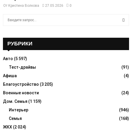
От
Кристина Волкова
27.05.2026
0
S
e
a
S
r
c
РУБРИКИ
E
h
f
A
Авто
(5 597)
o
r
Тест-драйвы
(91)
R
:
Афиша
(4)
C
Благоустройство
(3 205)
H
Военные новости
(24)
Дом. Семья
(1 159)
Интерьер
(946)
Семья
(168)
ЖКХ
(2 024)