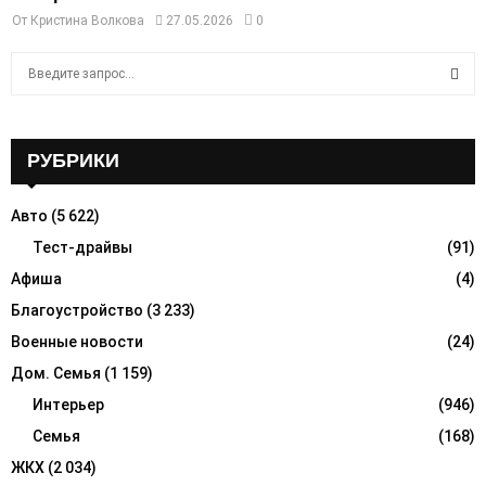
От
Кристина Волкова
27.05.2026
0
S
e
a
S
r
c
РУБРИКИ
E
h
f
A
Авто
(5 622)
o
r
Тест-драйвы
(91)
R
:
Афиша
(4)
C
Благоустройство
(3 233)
H
Военные новости
(24)
Дом. Семья
(1 159)
Интерьер
(946)
Семья
(168)
ЖКХ
(2 034)