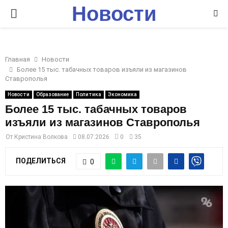
Новости
P
Ставрополья
R
Главная
Новости
I
Более 15 тыс. табачных товаров изъяли из магазинов
Ставрополья
M
Новости
Образование
Политика
Экономика
Более 15 тыс. табачных товаров
изъяли из магазинов Ставрополья
A
От
Кристина Волкова
08.07.2026
0
35
R
ПОДЕЛИТЬСЯ
0
Y
M