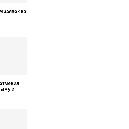
м заявок на
 отменил
рыму и
е