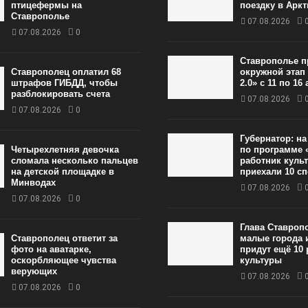
птицефермы на
поездку в Аркт
Ставрополье
07.08.2026
07.08.2026
0
Ставрополье п
Ставрополец оплатил 68
окружной этап
штрафов ГИБДД, чтобы
2.0» с 11 по 16 
разблокировать счета
07.08.2026
07.08.2026
0
Губернатор: н
Четырехлетняя девочка
по программе 
сломала несколько пальцев
работник куль
на детской площадке в
приехали 10 с
Минводах
07.08.2026
07.08.2026
0
Глава Ставроп
Ставрополец ответит за
малые города 
фото на аватарке,
придут ещё 10
оскорбляющее чувства
культуры
верующих
07.08.2026
07.08.2026
0