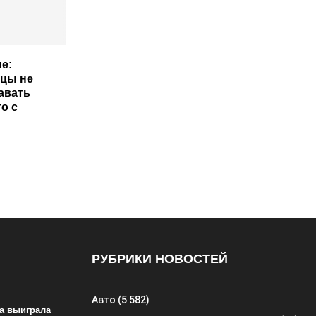
е:
цы не
авать
о с
РУБРИКИ НОВОСТЕЙ
Авто
(5 582)
а выиграла