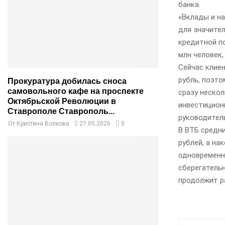
банка.
«Вклады и н
для значител
кредитной п
млн человек,
Сейчас клие
рубль, поэт
Прокуратура добилась сноса
самовольного кафе на проспекте
сразу нескол
Октябрьской Революции в
инвестицион
Ставрополе Ставрополь...
руководител
От
Кристина Волкова
27.05.2026
0
В ВТБ средни
рублей, а на
одновременно
сберегатель
продолжит р