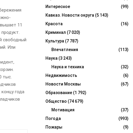
Интересное
(99)
сбережения
Кавказ. Новости округа
(5 143)
ежно-
Красота
(16)
евышает 11
 продукт.
Криминал
(7 020)
й свободный
Культура
(7 787)
ий. Или
Впечатления
(113)
с
Наука
(3 243)
зидент,
Наука и техника
(32)
орзин.
Недвижимость
(6)
0 тыс.
Новости Москвы
(67)
ладчиков
 концу года
Образование
(1 792)
кладчиков
Общество
(74 679)
Мотивация
(37)
Погода
(993)
Пожары
(9)