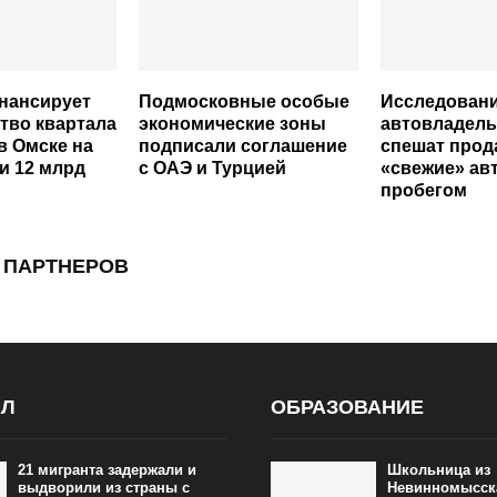
нансирует
Подмосковные особые
Исследовани
тво квартала
экономические зоны
автовладель
в Омске на
подписали соглашение
спешат прод
и 12 млрд
с ОАЭ и Турцией
«свежие» авт
пробегом
 ПАРТНЕРОВ
АЛ
ОБРАЗОВАНИЕ
21 мигранта задержали и
Школьница из
выдворили из страны с
Невинномысск