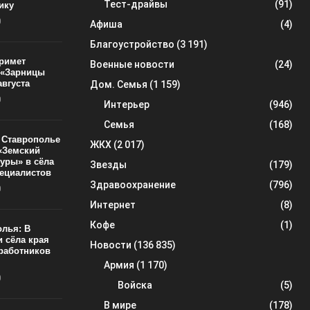
Тест-драйвы
(91)
ику
0
Афиша
(4)
Благоустройство
(3 191)
римет
Военные новости
(24)
 «Зарницы
августа
Дом. Семья
(1 159)
0
Интерьер
(946)
Семья
(168)
а Ставрополье
ЖКХ
(2 017)
«Земский
туры» в сёла
Звезды
(179)
пециалистов
Здравоохранение
(796)
0
Интернет
(8)
Кофе
(1)
олья: В
и сёла края
Новости
(136 835)
 работников
Армия
(1 170)
0
Войска
(5)
В мире
(178)