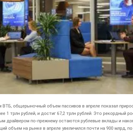
м ВТБ, общерыночный объем пассивов в апреле показал прирос
ее 1 трлн рублей, и достиг 67,2 трлн рублей. Это рекордный ро
ным драйвером по-прежнему остаются рублевые вклады и нак
щий объем на рынке в апреле увеличился почти на 900 млрд, по