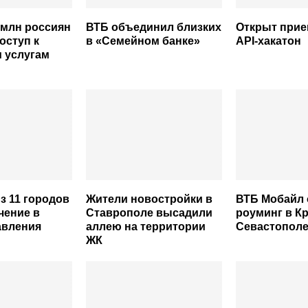
 млн россиян
ВТБ объединил близких
Открыт прие
оступ к
в «Семейном банке»
API-хакатон
 услугам
з 11 городов
Жители новостройки в
ВТБ Мобайл
чение в
Ставрополе высадили
роуминг в К
авления
аллею на территории
Севастопол
ЖК