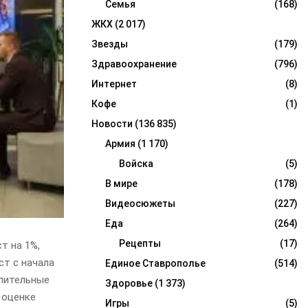
Семья
(168)
ЖКХ
(2 017)
Звезды
(179)
Здравоохранение
(796)
Интернет
(8)
Кофе
(1)
Новости
(136 835)
Армия
(1 170)
Войска
(5)
В мире
(178)
Видеосюжеты
(227)
Еда
(264)
Рецепты
(17)
т на 1%,
ст с начала
Единое Ставрополье
(514)
опительные
Здоровье
(1 373)
 оценке
Игры
(5)