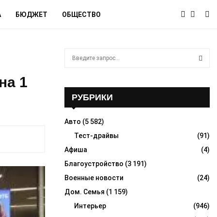
А
БЮДЖЕТ
ОБЩЕСТВО
S
e
a
S
на 1
r
c
РУБРИКИ
E
h
f
A
Авто
(5 582)
o
r
Тест-драйвы
(91)
R
:
Афиша
(4)
C
Благоустройство
(3 191)
H
Военные новости
(24)
Дом. Семья
(1 159)
Интерьер
(946)