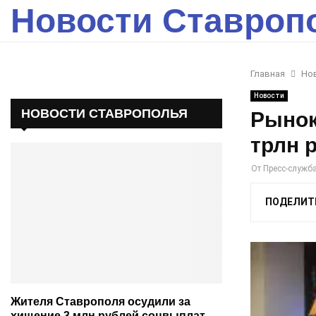
Новости Ставроп
Главная
Но
Новости
НОВОСТИ СТАВРОПОЛЬЯ
Рынок
трлн 
От
Пресс-служб
ПОДЕЛИТ
Жителя Ставрополя осудили за
хищение 3 млн рублей соцвыплат