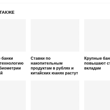
 ТАКЖЕ
 банки
Ставки по
Крупные бан
 технологию
накопительным
повышают ст
 биометрии
продуктам в рублях и
вкладам
эй
китайских юанях растут