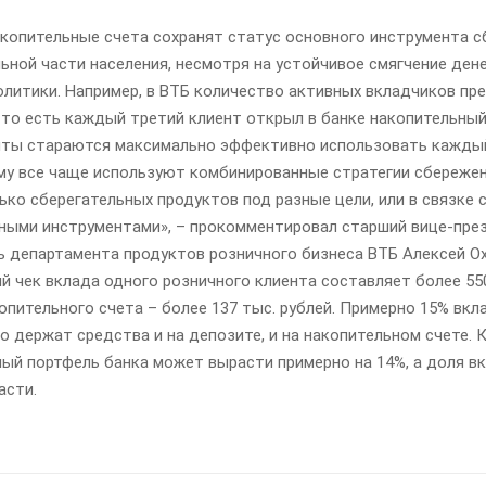
акопительные счета сохранят статус основного инструмента 
ьной части населения, несмотря на устойчивое смягчение ден
олитики. Например, в ВТБ количество активных вкладчиков пр
 то есть каждый третий клиент открыл в банке накопительный
нты стараются максимально эффективно использовать кажды
ому все чаще используют комбинированные стратегии сбережен
ько сберегательных продуктов под разные цели, или в связке 
ными инструментами», – прокомментировал старший вице-пре
ь департамента продуктов розничного бизнеса ВТБ Алексей Ох
й чек вклада одного розничного клиента составляет более 55
копительного счета – более 137 тыс. рублей. Примерно 15% вк
 держат средства и на депозите, и на накопительном счете. К
ный портфель банка может вырасти примерно на 14%, а доля в
асти.