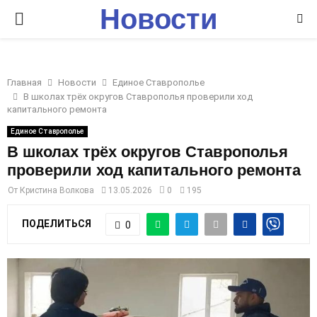
Новости
P
Ставрополья
R
Главная
Новости
Единое Ставрополье
I
В школах трёх округов Ставрополья проверили ход
капитального ремонта
M
Единое Ставрополье
В школах трёх округов Ставрополья
проверили ход капитального ремонта
A
От
Кристина Волкова
13.05.2026
0
195
R
ПОДЕЛИТЬСЯ
0
Y
M