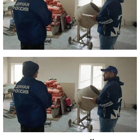
E
N
U