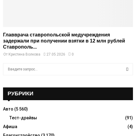
Главврача ставропольской медучреждения
задержали при получении взятки в 12 млн рублей
Ставрополь...
От
Кристина Волкова
27.05.2026
0
S
e
a
S
r
c
РУБРИКИ
E
h
f
A
Авто
(5 560)
o
r
Тест-драйвы
(91)
R
:
Афиша
(4)
C
Благоустройство
(3 170)