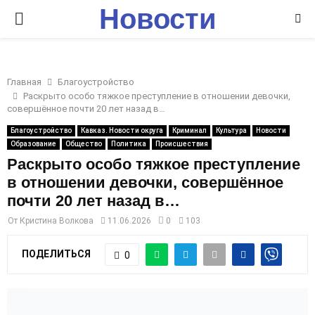
Новости
P
Ставрополья
R
Главная
Благоустройство
I
Раскрыто особо тяжкое преступление в отношении девочки,
совершённое почти 20 лет назад в…
M
Благоустройство
Кавказ. Новости округа
Криминал
Культура
Новости
Образование
Общество
Политика
Происшествия
Раскрыто особо тяжкое преступление
A
в отношении девочки, совершённое
почти 20 лет назад в…
R
От
Кристина Волкова
11.06.2026
0
103
Y
ПОДЕЛИТЬСЯ
0
M