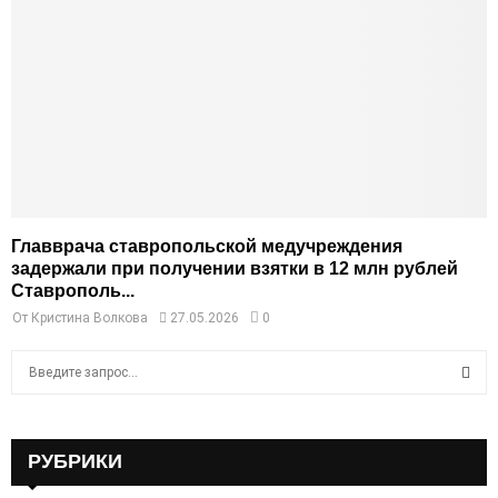
Главврача ставропольской медучреждения
задержали при получении взятки в 12 млн рублей
Ставрополь...
От
Кристина Волкова
27.05.2026
0
S
e
a
S
r
c
РУБРИКИ
E
h