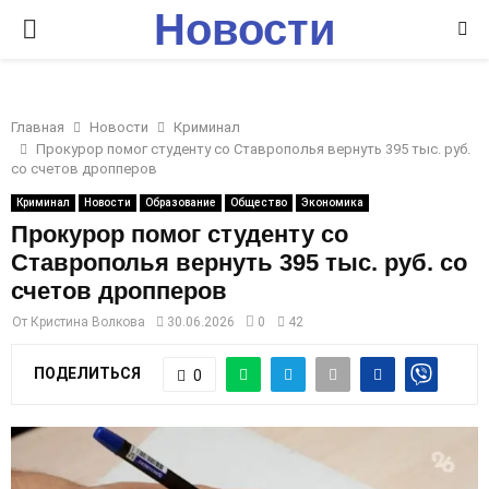
Новости
P
Ставрополья
R
Главная
Новости
Криминал
I
Прокурор помог студенту со Ставрополья вернуть 395 тыс. руб.
со счетов дропперов
M
Криминал
Новости
Образование
Общество
Экономика
Прокурор помог студенту со
Ставрополья вернуть 395 тыс. руб. со
A
счетов дропперов
R
От
Кристина Волкова
30.06.2026
0
42
ПОДЕЛИТЬСЯ
0
Y
M