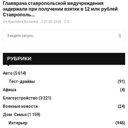
Главврача ставропольской медучреждения
задержали при получении взятки в 12 млн рублей
Ставрополь...
От
Кристина Волкова
27.05.2026
0
S
e
a
S
r
c
РУБРИКИ
E
h
f
A
Авто
(5 614)
o
r
Тест-драйвы
(91)
R
:
Афиша
(4)
C
Благоустройство
(3 221)
H
Военные новости
(24)
Дом. Семья
(1 159)
Интерьер
(946)