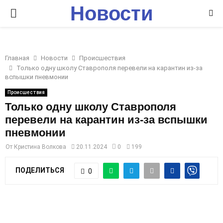
Новости
P
Ставрополья
R
Главная
Новости
Происшествия
I
Только одну школу Ставрополя перевели на карантин из-за
вспышки пневмонии
M
Происшествия
Только одну школу Ставрополя
перевели на карантин из-за вспышки
A
пневмонии
R
От
Кристина Волкова
20.11.2024
0
199
ПОДЕЛИТЬСЯ
0
Y
M