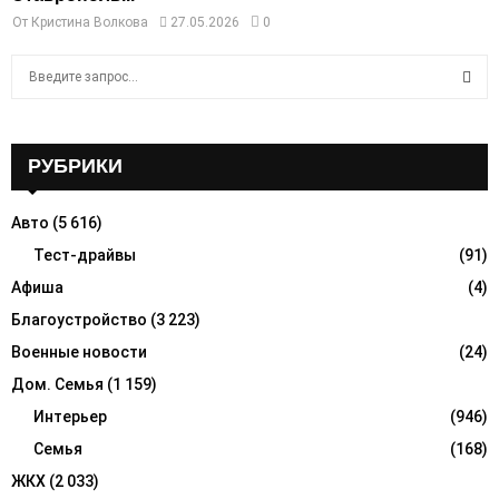
От
Кристина Волкова
27.05.2026
0
S
e
a
S
r
c
РУБРИКИ
E
h
f
A
Авто
(5 616)
o
r
Тест-драйвы
(91)
R
:
Афиша
(4)
C
Благоустройство
(3 223)
H
Военные новости
(24)
Дом. Семья
(1 159)
Интерьер
(946)
Семья
(168)
ЖКХ
(2 033)