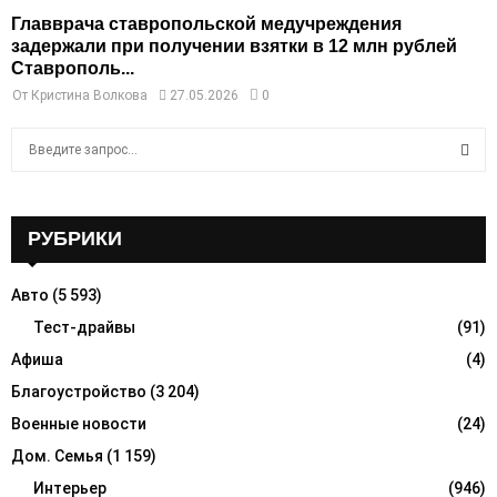
Главврача ставропольской медучреждения
задержали при получении взятки в 12 млн рублей
Ставрополь...
От
Кристина Волкова
27.05.2026
0
S
e
a
S
r
c
РУБРИКИ
E
h
f
A
Авто
(5 593)
o
r
Тест-драйвы
(91)
R
:
Афиша
(4)
C
Благоустройство
(3 204)
H
Военные новости
(24)
Дом. Семья
(1 159)
Интерьер
(946)