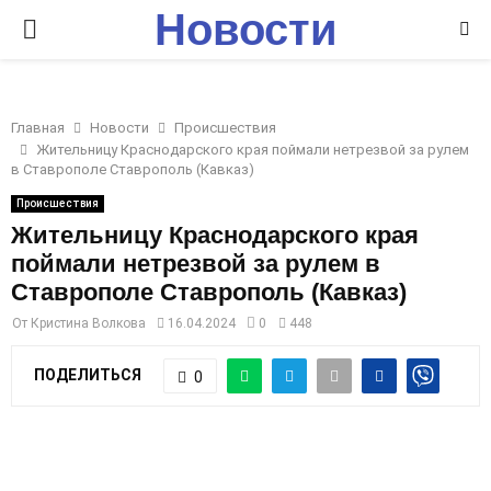
Новости
P
Ставрополья
R
Главная
Новости
Происшествия
I
Жительницу Краснодарского края поймали нетрезвой за рулем
в Ставрополе Ставрополь (Кавказ)
M
Происшествия
Жительницу Краснодарского края
поймали нетрезвой за рулем в
A
Ставрополе Ставрополь (Кавказ)
R
От
Кристина Волкова
16.04.2024
0
448
ПОДЕЛИТЬСЯ
0
Y
M