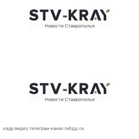
E
N
U
кадр видео.телеграм-канал гибдд ск.