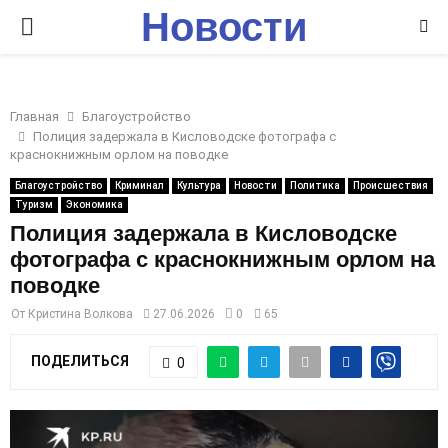
Новости
P
Ставрополья
R
Главная
Благоустройство
I
Полиция задержала в Кисловодске фотографа с
краснокнижным орлом на поводке
M
Благоустройство
Криминал
Культура
Новости
Политика
Происшествия
Туризм
Экономика
Полиция задержала в Кисловодске
A
фотографа с краснокнижным орлом на
поводке
R
От
Кристина Волкова
27.06.2026
0
65
Y
ПОДЕЛИТЬСЯ
0
M