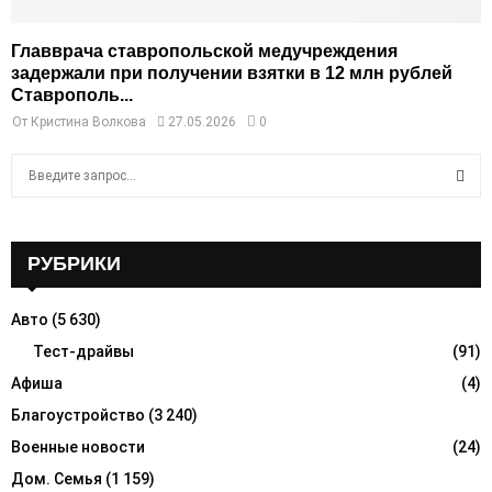
Главврача ставропольской медучреждения
задержали при получении взятки в 12 млн рублей
Ставрополь...
От
Кристина Волкова
27.05.2026
0
S
e
a
S
r
c
РУБРИКИ
E
h
f
A
Авто
(5 630)
o
r
Тест-драйвы
(91)
R
:
Афиша
(4)
C
Благоустройство
(3 240)
H
Военные новости
(24)
Дом. Семья
(1 159)