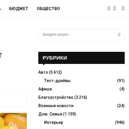
А
БЮДЖЕТ
ОБЩЕСТВО
S
e
a
S
r
т
c
РУБРИКИ
E
h
f
A
Авто
(5 612)
o
r
Тест-драйвы
(91)
R
:
Афиша
(4)
C
Благоустройство
(3 216)
H
Военные новости
(24)
Дом. Семья
(1 159)
Интерьер
(946)