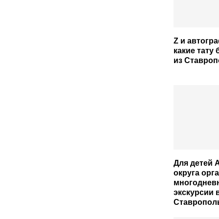
Z и автогр
какие тату
из Ставроп
Для детей 
округа орг
многоднев
экскурсии 
Ставрополь