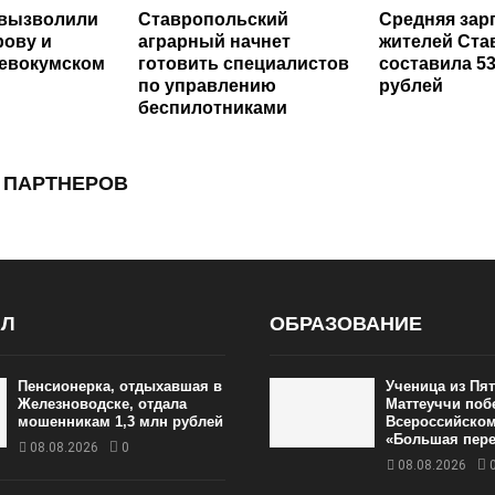
 вызволили
Ставропольский
Средняя зар
рову и
аграрный начнет
жителей Ста
Левокумском
готовить специалистов
составила 53
по управлению
рублей
беспилотниками
 ПАРТНЕРОВ
АЛ
ОБРАЗОВАНИЕ
Пенсионерка, отдыхавшая в
Ученица из Пя
Железноводске, отдала
Маттеуччи поб
мошенникам 1,3 млн рублей
Всероссийском
«Большая пер
08.08.2026
0
08.08.2026