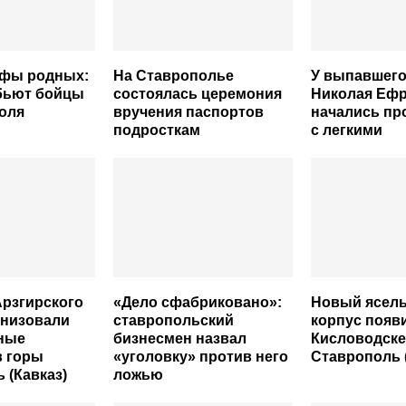
афы родных:
На Ставрополье
У выпавшего
 бьют бойцы
состоялась церемония
Николая Еф
оля
вручения паспортов
начались п
подросткам
с легкими
Арзгирского
«Дело сфабриковано»:
Новый ясел
анизовали
ставропольский
корпус появ
ные
бизнесмен назвал
Кисловодске
в горы
«уголовку» против него
Ставрополь 
 (Кавказ)
ложью