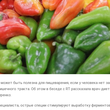
 может быть полезна для пищеварения, если у человека нет з
шечного тракта. Об этом в беседе с RT рассказала врач-дие
уренко.
пециалиста, острые специи стимулируют выработку ферментов