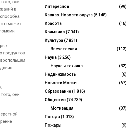
того, они
Интересное
(99)
еваний в
Кавказ. Новости округа
(5 148)
 способна
 это может
Красота
(16)
томами,
Криминал
(7 041)
с
Культура
(7 831)
трых
Впечатления
(113)
х продуктов
Наука
(3 256)
авропольцам
Наука и техника
(32)
юдения
Недвижимость
(6)
Новости Москвы
(67)
,
Образование
(1 816)
того, они
Общество
(74 739)
Мотивация
(37)
перстной
Погода
(1 013)
трение
Пожары
(9)