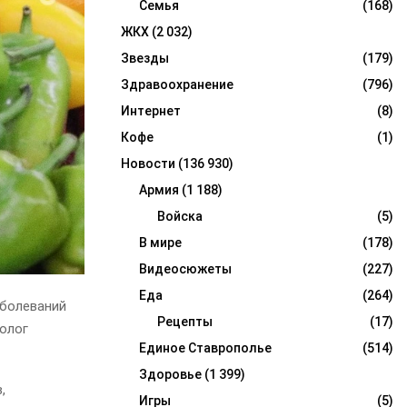
Семья
(168)
ЖКХ
(2 032)
Звезды
(179)
Здравоохранение
(796)
Интернет
(8)
Кофе
(1)
Новости
(136 930)
Армия
(1 188)
Войска
(5)
В мире
(178)
Видеосюжеты
(227)
Еда
(264)
аболеваний
Рецепты
(17)
толог
Единое Ставрополье
(514)
Здоровье
(1 399)
,
Игры
(5)