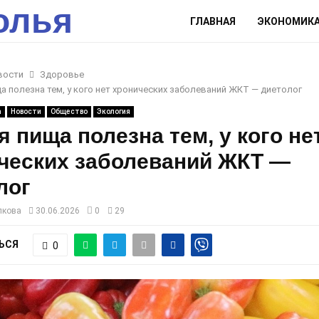
олья
ГЛАВНАЯ
ЭКОНОМИК
вости
Здоровье
а полезна тем, у кого нет хронических заболеваний ЖКТ — диетолог
а
Новости
Общество
Экология
я пища полезна тем, у кого не
ческих заболеваний ЖКТ —
лог
лкова
30.06.2026
0
29
ЬСЯ
0