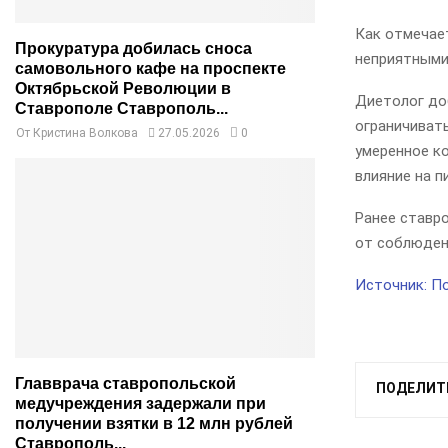
Как отмечае
Прокуратура добилась сноса
неприятными
самовольного кафе на проспекте
Октябрьской Революции в
Диетолог до
Ставрополе Ставрополь...
ограничиват
От
Кристина Волкова
27.05.2026
0
умеренное к
влияние на п
Ранее ставр
от соблюдени
Источник: П
Главврача ставропольской
ПОДЕЛИТ
медучреждения задержали при
получении взятки в 12 млн рублей
Ставрополь...