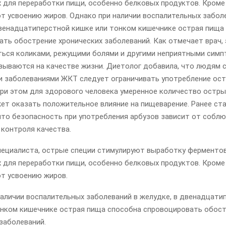
 для переработки пищи, особенно белковых продуктов. Кроме 
т усвоению жиров. Однако при наличии воспалительных забол
двенадцатиперстной кишке или тонком кишечнике острая пища
ать обострение хронических заболеваний. Как отмечает врач,
ься коликами, режущими болями и другими неприятными симп
зываются на качестве жизни. Диетолог добавила, что людям 
и заболеваниями ЖКТ следует ограничивать употребление ос
При этом для здорового человека умеренное количество остры
жет оказать положительное влияние на пищеварение. Ранее ст
 что безопасность при употребления арбузов зависит от собл
 контроля качества.
пециалиста, острые специи стимулируют выработку ферментов
 для переработки пищи, особенно белковых продуктов. Кроме 
т усвоению жиров.
наличии воспалительных заболеваний в желудке, в двенадцати
онком кишечнике острая пища способна спровоцировать обос
заболеваний.