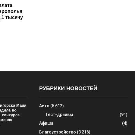
плата
врополья
,1 тысячу
РУБРИКИ НОВОСТЕЙ
тигорска Майя
Авто
(5 612)
едила во
Тест-драйвы
(91)
 конкурсе
емена»
Афиша
(4)
0
Благоустройство
(3 216)