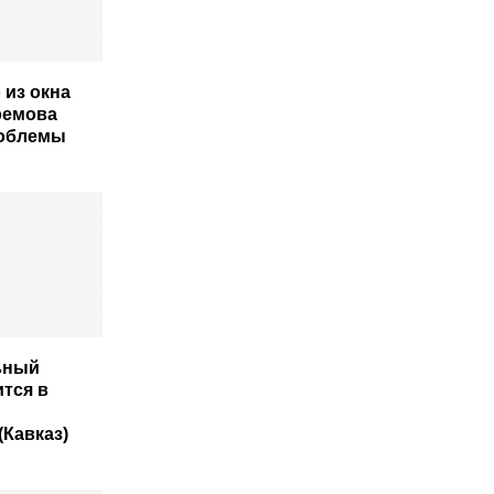
 из окна
ремова
роблемы
ьный
ится в
(Кавказ)