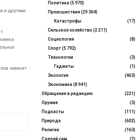
Политика
(5 970)
и и другими
Происшествия
(29 364)
Катастрофы
(17)
Сельское хозяйство
(2 211)
ет
ловека
Социология
(8)
ельное
Спорт
(5 792)
Технологии
(3)
Гаджеты
(1)
узов зависит
Экология
(463)
Экономика
(8 941)
Обращения в редакцию
(221)
Оружие
(3)
Подкасты
(111)
Природа
(602)
Религия
(163)
Сделай сам
(2)