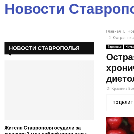
Новости Ставроп
Главная
Но
Острая пищ
НОВОСТИ СТАВРОПОЛЬЯ
Здоровье
Наук
Остра
хрони
дието
От
Кристина Во
ПОДЕЛИТ
Жителя Ставрополя осудили за
хищение 3 млн рублей соцвыплат