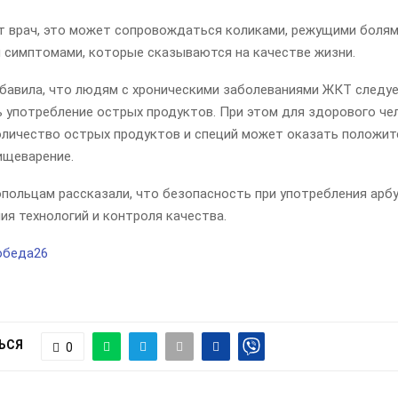
т врач, это может сопровождаться коликами, режущими болям
 симптомами, которые сказываются на качестве жизни.
бавила, что людям с хроническими заболеваниями ЖКТ следу
ь употребление острых продуктов. При этом для здорового че
оличество острых продуктов и специй может оказать положит
ищеварение.
опольцам рассказали, что безопасность при употребления арб
я технологий и контроля качества.
обеда26
ЬСЯ
0