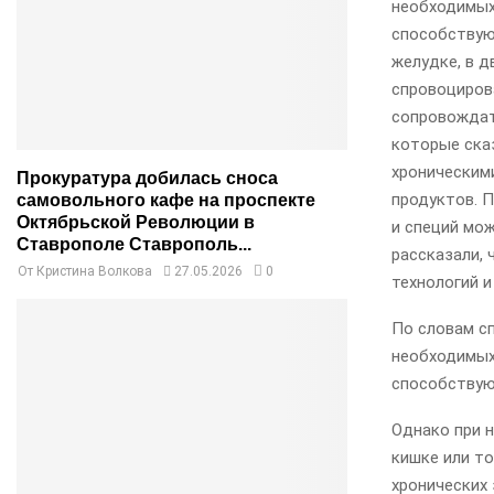
необходимых
способствую
желудке, в 
спровоциров
сопровождат
которые ска
хроническим
Прокуратура добилась сноса
продуктов. 
самовольного кафе на проспекте
Октябрьской Революции в
и специй мо
Ставрополе Ставрополь...
рассказали,
От
Кристина Волкова
27.05.2026
0
технологий и
По словам с
необходимых
способствую
Однако при 
кишке или т
хронических 