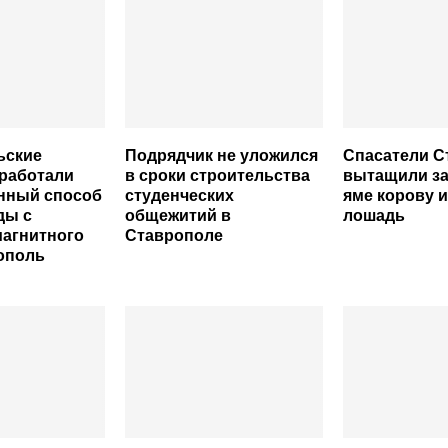
ьские
Подрядчик не уложился
Спасатели С
работали
в сроки строительства
вытащили за
нный способ
студенческих
яме корову и
ды с
общежитий в
лошадь
агнитного
Ставрополе
ополь