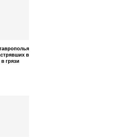
таврополья
стрявших в
 в грязи