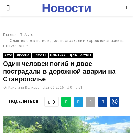
Новости
P
Ставрополья
R
Главная
Авто
I
Один человек погиб и двое пострадали в дорожной аварии на
Ставрополье
M
Авто
Здоровье
Новости
Политика
Происшествия
Один человек погиб и двое
пострадали в дорожной аварии на
A
Ставрополье
R
От
Кристина Волкова
28.06.2026
0
51
ПОДЕЛИТЬСЯ
0
Y
M