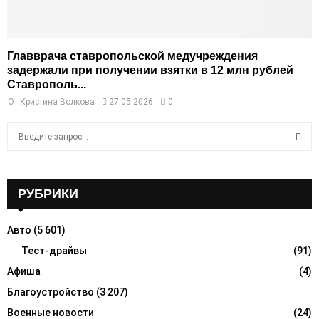
Главврача ставропольской медучреждения
задержали при получении взятки в 12 млн рублей
Ставрополь...
От
Кристина Волкова
27.05.2026
0
S
e
a
S
r
c
РУБРИКИ
E
h
f
A
Авто
(5 601)
o
r
Тест-драйвы
(91)
R
:
Афиша
(4)
C
Благоустройство
(3 207)
H
Военные новости
(24)