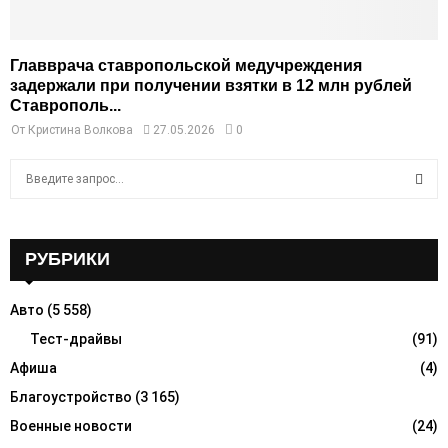
Главврача ставропольской медучреждения
задержали при получении взятки в 12 млн рублей
Ставрополь...
От
Кристина Волкова
27.05.2026
0
S
e
a
S
r
c
РУБРИКИ
E
h
f
A
Авто
(5 558)
o
r
Тест-драйвы
(91)
R
:
Афиша
(4)
C
Благоустройство
(3 165)
H
Военные новости
(24)