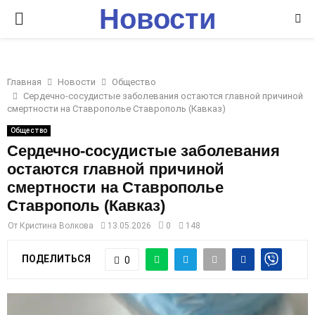
Новости
P
Ставрополья
R
Главная
Новости
Общество
I
Сердечно-сосудистые заболевания остаются главной причиной
смертности на Ставрополье Ставрополь (Кавказ)
M
Общество
Сердечно-сосудистые заболевания
остаются главной причиной
A
смертности на Ставрополье
Ставрополь (Кавказ)
R
От
Кристина Волкова
13.05.2026
0
148
Y
ПОДЕЛИТЬСЯ
0
M