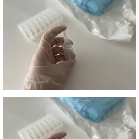
E
N
U