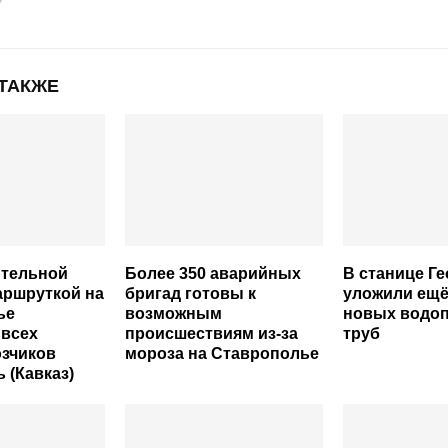
 ТАКЖЕ
ртельной
Более 350 аварийных
В станице Г
аршруткой на
бригад готовы к
уложили ещё 
ье
возможным
новых водо
 всех
происшествиям из-за
труб
озчиков
мороза на Ставрополье
 (Кавказ)