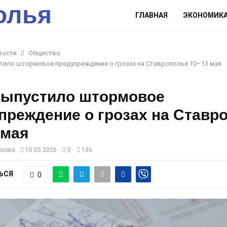
олья
ГЛАВНАЯ
ЭКОНОМИК
вости
Общество
тило штормовое предупреждение о грозах на Ставрополье 10–13 мая
ыпустило штормовое
преждение о грозах на Ставр
 мая
лкова
10.05.2026
0
186
ЬСЯ
0