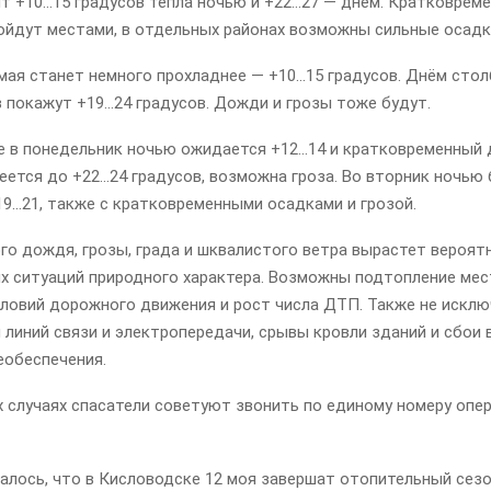
ит +10…15 градусов тепла ночью и +22…27 — днём. Кратковре
ройдут местами, в отдельных районах возможны сильные осадк
 мая станет немного прохладнее — +10…15 градусов. Днём сто
 покажут +19…24 градусов. Дожди и грозы тоже будут.
е в понедельник ночью ожидается +12…14 и кратковременный
еется до +22…24 градусов, возможна гроза. Во вторник ночью
19…21, также с кратковременными осадками и грозой.
го дождя, грозы, града и шквалистого ветра вырастет вероят
х ситуаций природного характера. Возможны подтопление мес
словий дорожного движения и рост числа ДТП. Также не искл
линий связи и электропередачи, срывы кровли зданий и сбои 
еобеспечения.
х случаях спасатели советуют звонить по единому номеру опе
алось, что в Кисловодске 12 моя завершат отопительный сезо