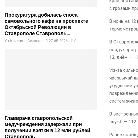
крае состав
с грозами п
Прокуратура добилась сноса
В ночь на 12
самовольного кафе на проспекте
Октябрьской Революции в
термометров
Ставрополе Ставрополь...
От
Кристина Волкова
27.05.2026
0
В Ставропол
воздух прогр
13, днём — +
Из-за сильно
чрезвычайны
ухудшение у
повреждения 
систем жизн
В экстренны
Главврача ставропольской
служб — 112.
медучреждения задержали при
получении взятки в 12 млн рублей
Ранее сообщ
Ставрополь...