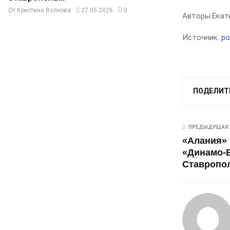
От
Кристина Волкова
27.05.2026
0
Авторы:
Екат
Источник:
po
ПОДЕЛИТ
ПРЕДЫДУЩАЯ 
«Алания» 
«Динамо-
Ставропол