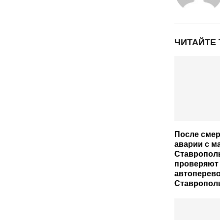
ЧИТАЙТЕ
После сме
аварии с м
Ставропол
проверяют
автоперев
Ставрополь