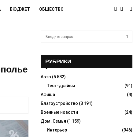
А
БЮДЖЕТ
ОБЩЕСТВО
S
e
a
S
r
c
РУБРИКИ
E
h
ополье
f
A
Авто
(5 582)
o
r
Тест-драйвы
(91)
R
:
Афиша
(4)
C
Благоустройство
(3 191)
H
Военные новости
(24)
Дом. Семья
(1 159)
Интерьер
(946)