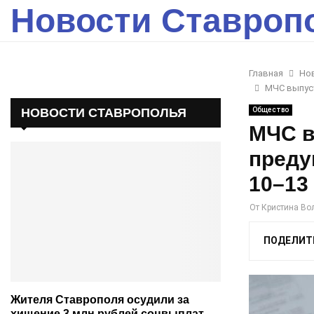
Новости Ставроп
Главная
Но
МЧС выпус
НОВОСТИ СТАВРОПОЛЬЯ
Общество
МЧС в
преду
10–13
От
Кристина Во
ПОДЕЛИТ
Жителя Ставрополя осудили за
хищение 3 млн рублей соцвыплат