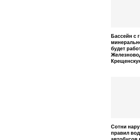
Бассейн с 
минеральн
будет рабо
Железново
Крещенску
Сотни нар
правил во
автобусов 