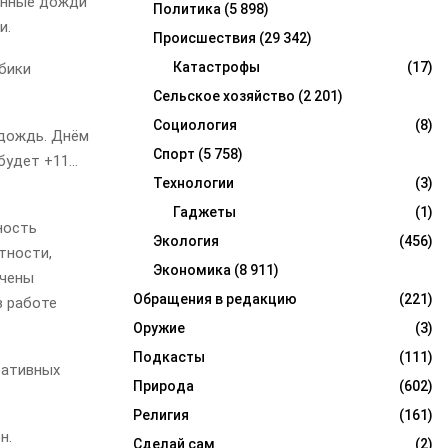
менные дожди
Политика
(5 898)
и.
Происшествия
(29 342)
Катастрофы
(17)
лбики
Сельское хозяйство
(2 201)
Социология
(8)
 дождь. Днём
Спорт
(5 758)
 будет +11…
Технологии
(3)
Гаджеты
(1)
ность
Экология
(456)
тности,
Экономика
(8 911)
ючены
Обращения в редакцию
(221)
в работе
Оружие
(3)
Подкасты
(111)
ративных
Природа
(602)
Религия
(161)
н.
Сделай сам
(2)