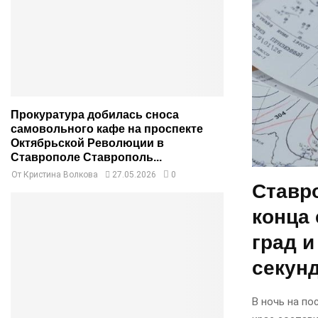
Прокуратура добилась сноса
самовольного кафе на проспекте
Октябрьской Революции в
Ставрополе Ставрополь...
От
Кристина Волкова
27.05.2026
0
Ставро
конца 
град и
секунд
В ночь на п