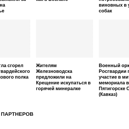
 на
виновных в 
ье
собак
тла сгорел
Жителям
Военный орк
 гвардейского
Железноводска
Росгвардии 
ового полка
предложили на
участие в ми
Крещение искупаться в
мемориала в
горячей минералке
Пятигорске 
(Кавказ)
 ПАРТНЕРОВ