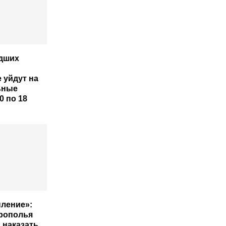
дших
 уйдут на
ьные
0 по 18
пление»:
рополья
 наказать