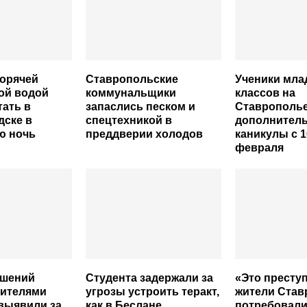
горячей
Ставропольские
Ученики мла
ой водой
коммунальщики
классов на
тать в
запаслись песком и
Ставрополье
дске в
спецтехникой в
дополнител
ю ночь
преддверии холодов
каникулы с 1
февраля
ушений
Студента задержали за
«Это престу
дителями
угрозы устроить теракт,
жители Став
выявили за
как в Беслане
потребовали