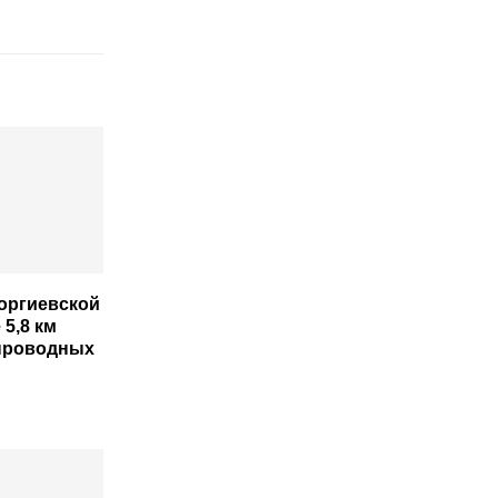
еоргиевской
5,8 км
проводных