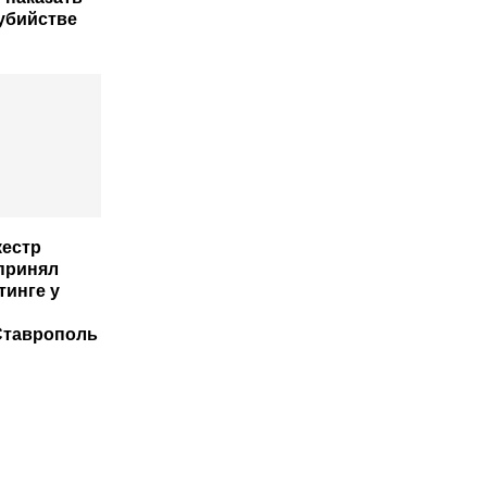
убийстве
естр
принял
тинге у
Ставрополь