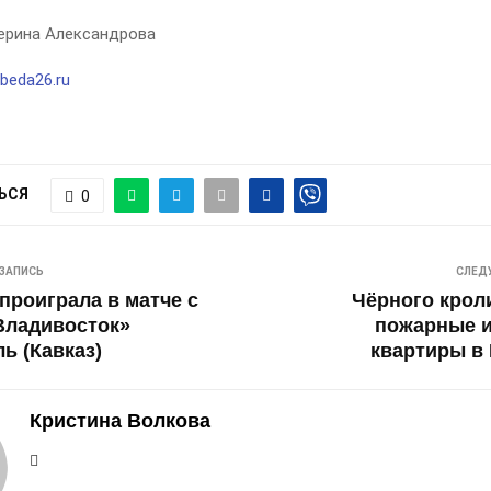
ерина Александрова
beda26.ru
ЬСЯ
0
ЗАПИСЬ
СЛЕД
проиграла в матче с
Чёрного крол
Владивосток»
пожарные и
ь (Кавказ)
квартиры в
Кристина Волкова